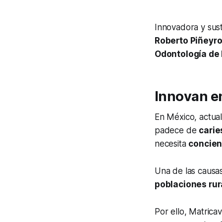
Innovadora y sust
Roberto Piñeyr
Odontología de 
Innovan en
En México, actua
padece de
carie
necesita
concient
Una de las causas
poblaciones rur
Por ello, Matrica