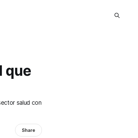
l que
sector salud con
Share