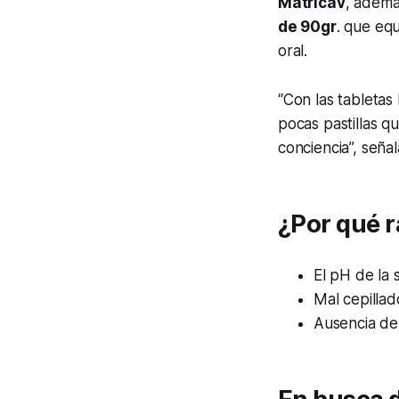
Matricav
, ademá
de 90gr
. que eq
oral.
“Con las tabletas 
pocas pastillas q
conciencia”, señal
¿Por qué 
El pH de la s
Mal cepillad
Ausencia de