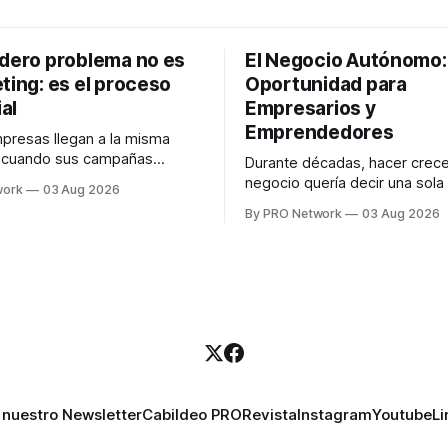
adero problema no es
El Negocio Autónomo
ting: es el proceso
Oportunidad para
al
Empresarios y
Emprendedores
resas llegan a la misma
n cuando sus campañas
Durante décadas, hacer crece
o generan ventas: "el
negocio quería decir una sola
work
03 Aug 2026
no funciona". Sin embargo,
contratar. Un diseñador para l
By PRO Network
03 Aug 2026
lo Gutiérrez, CEO de
anuncios, un especialista en 
el problema suele estar en
para las campañas, un copywr
los textos, alguien que supier
R PRO, el especialista en
publicidad digital para encontr
igital explicó que
prospectos, un vendedor par
llamadas y mensajes, y —co
una persona
 nuestro Newsletter
Cabildeo PRO
Revista
Instagram
Youtube
Li