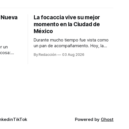
: Nueva
La focaccia vive su mejor
momento en la Ciudad de
México
Durante mucho tiempo fue vista como
un pan de acompañamiento. Hoy, la
r un
focaccia se ha convertido en uno de los
 cosa:
By Redacción
03 Aug 2026
platillos favoritos de quienes buscan
os
cocina artesanal, ingredientes de calidad
marketing
y experiencias que invitan a compartir
iter para
alrededor de la mesa. Durante mucho
a de
tiempo, hablar de cocina italiana era
ar
siempre de
a atender
n suerte—
nkedin
TikTok
Powered by
Ghost