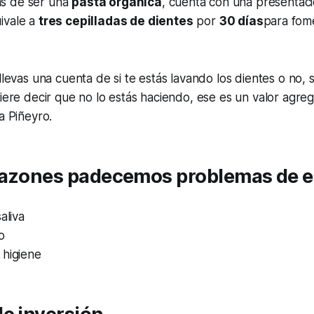
s de ser una
pasta orgánica
, cuenta con una presentac
uivale a
tres cepilladas de dientes
por
30 días
para fome
llevas una cuenta de si te estás lavando los dientes o no, 
uiere decir que no lo estás haciendo, ese es un valor agre
a Piñeyro.
razones padecemos problemas de e
aliva
o
 higiene