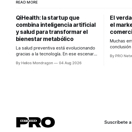
READ MORE
QiHealth: la startup que
El verd
combina inteligencia artificial
el marke
y salud para transformar el
comerci
bienestar metabólico
Muchas emp
conclusió
La salud preventiva está evolucionando
digitales n
gracias a la tecnología. En ese escenario
By PRO Net
marketing 
surge QiHealth, una startup que
By Helios Mondragon
04 Aug 2026
para Marce
desarrolla un ecosistema digital capaz
INTERIUS, 
de integrar dispositivos inteligentes,
otro lugar. Durante una entrevista para el
inteligencia artificial y monitoreo en
podcast SE
tiempo real para ayudar a las personas a
marketing d
tomar mejores decisiones sobre su
salud metabólica. Su propuesta busca
responder
Suscríbete a