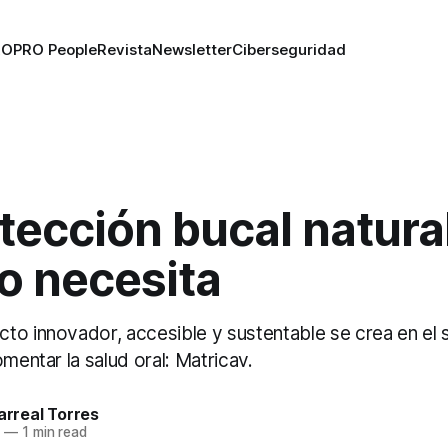
RO
PRO People
Revista
Newsletter
Ciberseguridad
tección bucal natura
o necesita
to innovador, accesible y sustentable se crea en el 
omentar la salud oral: Matricav.
larreal Torres
0
—
1 min read