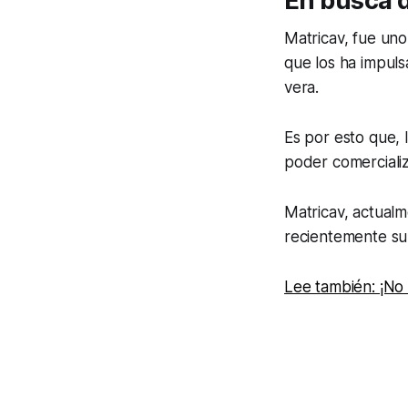
En busca d
Matricav, fue un
que los ha impuls
vera.
Es por esto que,
poder comerciali
Matricav, actual
recientemente s
Lee también: ¡No 