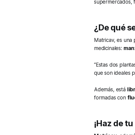
supermercados, fa
¿De qué s
Matricav, es una
medicinales:
manz
“Estas dos plantas
que son ideales p
Además, está
li
formadas con
flu
¡Haz de tu