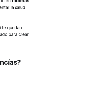
ión en
tabletas
ntar la salud
si te quedan
gado para crear
ncías?