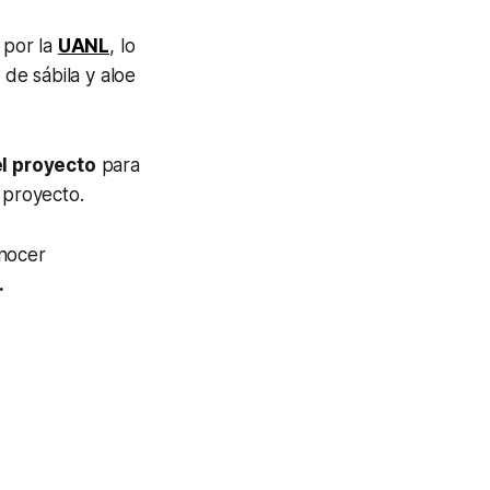
por la
UANL
, lo
de sábila y aloe
el proyecto
para
 proyecto.
onocer
.