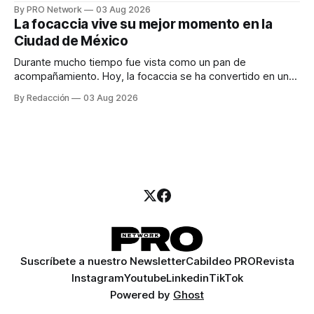
especialista en marketing para las campañas, un copywriter
By PRO Network
03 Aug 2026
para los textos, alguien que supiera de publicidad digital
La focaccia vive su mejor momento en la
para encontrar prospectos, un vendedor para atender
Ciudad de México
llamadas y mensajes, y —con suerte— una persona
Durante mucho tiempo fue vista como un pan de
acompañamiento. Hoy, la focaccia se ha convertido en uno
de los platillos favoritos de quienes buscan cocina
By Redacción
03 Aug 2026
artesanal, ingredientes de calidad y experiencias que
invitan a compartir alrededor de la mesa. Durante mucho
tiempo, hablar de cocina italiana era siempre de
Suscríbete a nuestro Newsletter
Cabildeo PRO
Revista
Instagram
Youtube
Linkedin
TikTok
Powered by
Ghost