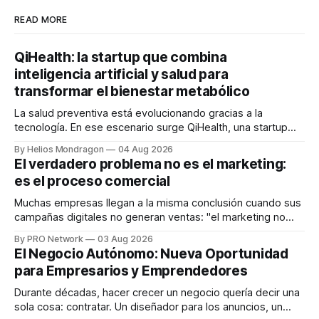
READ MORE
QiHealth: la startup que combina
inteligencia artificial y salud para
transformar el bienestar metabólico
La salud preventiva está evolucionando gracias a la
tecnología. En ese escenario surge QiHealth, una startup
que desarrolla un ecosistema digital capaz de integrar
By Helios Mondragon
04 Aug 2026
dispositivos inteligentes, inteligencia artificial y monitoreo
El verdadero problema no es el marketing:
en tiempo real para ayudar a las personas a tomar mejores
es el proceso comercial
decisiones sobre su salud metabólica. Su propuesta busca
responder
Muchas empresas llegan a la misma conclusión cuando sus
campañas digitales no generan ventas: "el marketing no
funciona". Sin embargo, para Marcelo Gutiérrez, CEO de
By PRO Network
03 Aug 2026
INTERIUS, el problema suele estar en otro lugar. Durante
El Negocio Autónomo: Nueva Oportunidad
una entrevista para el podcast SER PRO, el especialista en
para Empresarios y Emprendedores
marketing digital explicó que
Durante décadas, hacer crecer un negocio quería decir una
sola cosa: contratar. Un diseñador para los anuncios, un