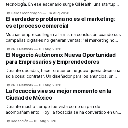
tecnología. En ese escenario surge QiHealth, una startup
que desarrolla un ecosistema digital capaz de integrar
By Helios Mondragon
04 Aug 2026
dispositivos inteligentes, inteligencia artificial y monitoreo
El verdadero problema no es el marketing:
en tiempo real para ayudar a las personas a tomar mejores
es el proceso comercial
decisiones sobre su salud metabólica. Su propuesta busca
responder
Muchas empresas llegan a la misma conclusión cuando sus
campañas digitales no generan ventas: "el marketing no
funciona". Sin embargo, para Marcelo Gutiérrez, CEO de
By PRO Network
03 Aug 2026
INTERIUS, el problema suele estar en otro lugar. Durante
El Negocio Autónomo: Nueva Oportunidad
una entrevista para el podcast SER PRO, el especialista en
para Empresarios y Emprendedores
marketing digital explicó que
Durante décadas, hacer crecer un negocio quería decir una
sola cosa: contratar. Un diseñador para los anuncios, un
especialista en marketing para las campañas, un copywriter
By PRO Network
03 Aug 2026
para los textos, alguien que supiera de publicidad digital
La focaccia vive su mejor momento en la
para encontrar prospectos, un vendedor para atender
Ciudad de México
llamadas y mensajes, y —con suerte— una persona
Durante mucho tiempo fue vista como un pan de
acompañamiento. Hoy, la focaccia se ha convertido en uno
de los platillos favoritos de quienes buscan cocina
By Redacción
03 Aug 2026
artesanal, ingredientes de calidad y experiencias que