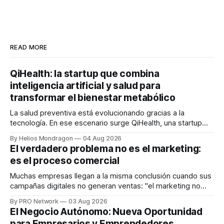
READ MORE
QiHealth: la startup que combina
inteligencia artificial y salud para
transformar el bienestar metabólico
La salud preventiva está evolucionando gracias a la
tecnología. En ese escenario surge QiHealth, una startup
que desarrolla un ecosistema digital capaz de integrar
By Helios Mondragon
04 Aug 2026
dispositivos inteligentes, inteligencia artificial y monitoreo
El verdadero problema no es el marketing:
en tiempo real para ayudar a las personas a tomar mejores
es el proceso comercial
decisiones sobre su salud metabólica. Su propuesta busca
responder
Muchas empresas llegan a la misma conclusión cuando sus
campañas digitales no generan ventas: "el marketing no
funciona". Sin embargo, para Marcelo Gutiérrez, CEO de
By PRO Network
03 Aug 2026
INTERIUS, el problema suele estar en otro lugar. Durante
El Negocio Autónomo: Nueva Oportunidad
una entrevista para el podcast SER PRO, el especialista en
para Empresarios y Emprendedores