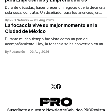
marketing digital explicó que
Durante décadas, hacer crecer un negocio quería decir una
sola cosa: contratar. Un diseñador para los anuncios, un
especialista en marketing para las campañas, un copywriter
By PRO Network
03 Aug 2026
para los textos, alguien que supiera de publicidad digital
La focaccia vive su mejor momento en la
para encontrar prospectos, un vendedor para atender
Ciudad de México
llamadas y mensajes, y —con suerte— una persona
Durante mucho tiempo fue vista como un pan de
acompañamiento. Hoy, la focaccia se ha convertido en uno
de los platillos favoritos de quienes buscan cocina
By Redacción
03 Aug 2026
artesanal, ingredientes de calidad y experiencias que
invitan a compartir alrededor de la mesa. Durante mucho
tiempo, hablar de cocina italiana era siempre de
Suscríbete a nuestro Newsletter
Cabildeo PRO
Revista