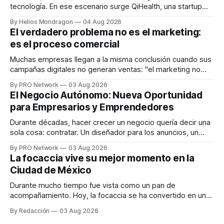
tecnología. En ese escenario surge QiHealth, una startup
que desarrolla un ecosistema digital capaz de integrar
By Helios Mondragon
04 Aug 2026
dispositivos inteligentes, inteligencia artificial y monitoreo
El verdadero problema no es el marketing:
en tiempo real para ayudar a las personas a tomar mejores
es el proceso comercial
decisiones sobre su salud metabólica. Su propuesta busca
responder
Muchas empresas llegan a la misma conclusión cuando sus
campañas digitales no generan ventas: "el marketing no
funciona". Sin embargo, para Marcelo Gutiérrez, CEO de
By PRO Network
03 Aug 2026
INTERIUS, el problema suele estar en otro lugar. Durante
El Negocio Autónomo: Nueva Oportunidad
una entrevista para el podcast SER PRO, el especialista en
para Empresarios y Emprendedores
marketing digital explicó que
Durante décadas, hacer crecer un negocio quería decir una
sola cosa: contratar. Un diseñador para los anuncios, un
especialista en marketing para las campañas, un copywriter
By PRO Network
03 Aug 2026
para los textos, alguien que supiera de publicidad digital
La focaccia vive su mejor momento en la
para encontrar prospectos, un vendedor para atender
Ciudad de México
llamadas y mensajes, y —con suerte— una persona
Durante mucho tiempo fue vista como un pan de
acompañamiento. Hoy, la focaccia se ha convertido en uno
de los platillos favoritos de quienes buscan cocina
By Redacción
03 Aug 2026
artesanal, ingredientes de calidad y experiencias que