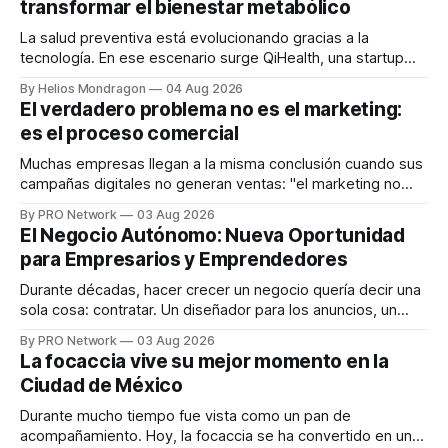
transformar el bienestar metabólico
La salud preventiva está evolucionando gracias a la
tecnología. En ese escenario surge QiHealth, una startup
que desarrolla un ecosistema digital capaz de integrar
By Helios Mondragon
04 Aug 2026
dispositivos inteligentes, inteligencia artificial y monitoreo
El verdadero problema no es el marketing:
en tiempo real para ayudar a las personas a tomar mejores
es el proceso comercial
decisiones sobre su salud metabólica. Su propuesta busca
responder
Muchas empresas llegan a la misma conclusión cuando sus
campañas digitales no generan ventas: "el marketing no
funciona". Sin embargo, para Marcelo Gutiérrez, CEO de
By PRO Network
03 Aug 2026
INTERIUS, el problema suele estar en otro lugar. Durante
El Negocio Autónomo: Nueva Oportunidad
una entrevista para el podcast SER PRO, el especialista en
para Empresarios y Emprendedores
marketing digital explicó que
Durante décadas, hacer crecer un negocio quería decir una
sola cosa: contratar. Un diseñador para los anuncios, un
especialista en marketing para las campañas, un copywriter
By PRO Network
03 Aug 2026
para los textos, alguien que supiera de publicidad digital
La focaccia vive su mejor momento en la
para encontrar prospectos, un vendedor para atender
Ciudad de México
llamadas y mensajes, y —con suerte— una persona
Durante mucho tiempo fue vista como un pan de
acompañamiento. Hoy, la focaccia se ha convertido en uno