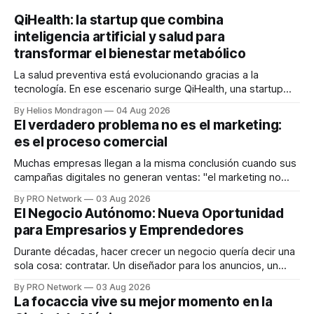
QiHealth: la startup que combina
inteligencia artificial y salud para
transformar el bienestar metabólico
La salud preventiva está evolucionando gracias a la
tecnología. En ese escenario surge QiHealth, una startup
que desarrolla un ecosistema digital capaz de integrar
By Helios Mondragon
04 Aug 2026
dispositivos inteligentes, inteligencia artificial y monitoreo
El verdadero problema no es el marketing:
en tiempo real para ayudar a las personas a tomar mejores
es el proceso comercial
decisiones sobre su salud metabólica. Su propuesta busca
responder
Muchas empresas llegan a la misma conclusión cuando sus
campañas digitales no generan ventas: "el marketing no
funciona". Sin embargo, para Marcelo Gutiérrez, CEO de
By PRO Network
03 Aug 2026
INTERIUS, el problema suele estar en otro lugar. Durante
El Negocio Autónomo: Nueva Oportunidad
una entrevista para el podcast SER PRO, el especialista en
para Empresarios y Emprendedores
marketing digital explicó que
Durante décadas, hacer crecer un negocio quería decir una
sola cosa: contratar. Un diseñador para los anuncios, un
especialista en marketing para las campañas, un copywriter
By PRO Network
03 Aug 2026
para los textos, alguien que supiera de publicidad digital
La focaccia vive su mejor momento en la
para encontrar prospectos, un vendedor para atender