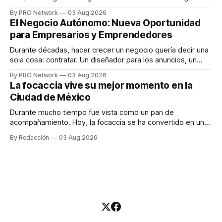
funciona". Sin embargo, para Marcelo Gutiérrez, CEO de
By PRO Network
03 Aug 2026
INTERIUS, el problema suele estar en otro lugar. Durante
El Negocio Autónomo: Nueva Oportunidad
una entrevista para el podcast SER PRO, el especialista en
para Empresarios y Emprendedores
marketing digital explicó que
Durante décadas, hacer crecer un negocio quería decir una
sola cosa: contratar. Un diseñador para los anuncios, un
especialista en marketing para las campañas, un copywriter
By PRO Network
03 Aug 2026
para los textos, alguien que supiera de publicidad digital
La focaccia vive su mejor momento en la
para encontrar prospectos, un vendedor para atender
Ciudad de México
llamadas y mensajes, y —con suerte— una persona
Durante mucho tiempo fue vista como un pan de
acompañamiento. Hoy, la focaccia se ha convertido en uno
de los platillos favoritos de quienes buscan cocina
By Redacción
03 Aug 2026
artesanal, ingredientes de calidad y experiencias que
invitan a compartir alrededor de la mesa. Durante mucho
tiempo, hablar de cocina italiana era siempre de