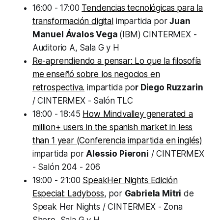
16:00 - 17:00
Tendencias tecnológicas para la
transformación digital
impartida por
Juan
Manuel Ávalos Vega
(IBM) CINTERMEX -
Auditorio A, Sala G y H
Re-aprendiendo a pensar: Lo que la filosofía
me enseñó sobre los negocios en
retrospectiva.
impartida po
r Diego Ruzzarin
/ CINTERMEX - Salón TLC
18:00 - 18:45
How Mindvalley generated a
million+ users in the spanish market in less
than 1 year (Conferencia impartida en inglés)
impartida por
Alessio Pieroni
/ CINTERMEX
- Salón 204 - 206
19:00 - 21:00
SpeakHer Nights Edición
Especial: Ladyboss
, por
Gabriela Mitri
de
Speak Her Nights / CINTERMEX - Zona