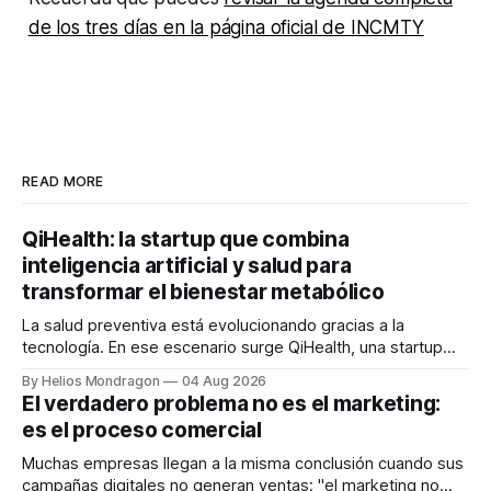
de los tres días en la página oficial de INCMTY
READ MORE
QiHealth: la startup que combina
inteligencia artificial y salud para
transformar el bienestar metabólico
La salud preventiva está evolucionando gracias a la
tecnología. En ese escenario surge QiHealth, una startup
que desarrolla un ecosistema digital capaz de integrar
By Helios Mondragon
04 Aug 2026
dispositivos inteligentes, inteligencia artificial y monitoreo
El verdadero problema no es el marketing:
en tiempo real para ayudar a las personas a tomar mejores
es el proceso comercial
decisiones sobre su salud metabólica. Su propuesta busca
responder
Muchas empresas llegan a la misma conclusión cuando sus
campañas digitales no generan ventas: "el marketing no