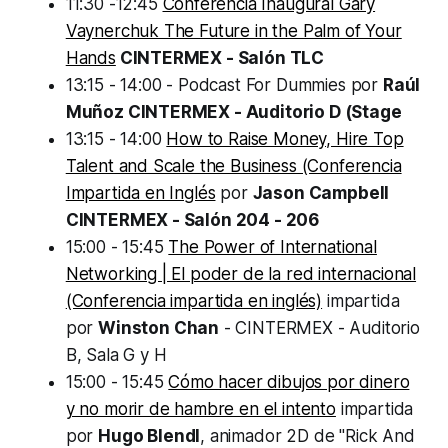
11:30 -12:45
Conferencia Inaugural Gary
Vaynerchuk The Future in the Palm of Your
Hands
CINTERMEX - Salón TLC
13:15 - 14:00 - Podcast For Dummies por
Raúl
Muñoz
CINTERMEX - Auditorio D (Stage
13:15 - 14:00
How to Raise Money, Hire Top
Talent and Scale the Business (Conferencia
Impartida en Inglés
por
Jason Campbell
CINTERMEX - Salón 204 - 206
15:00 - 15:45
The Power of International
Networking | El poder de la red internacional
(Conferencia impartida en inglés)
impartida
por
Winston Chan
- CINTERMEX - Auditorio
B, Sala G y H
15:00 - 15:45
Cómo hacer dibujos por dinero
y no morir de hambre en el intento
impartida
por
Hugo Blendl
, animador 2D de "Rick And