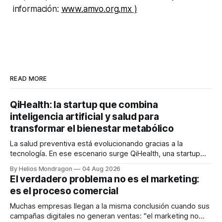
información:
www.amvo.org.mx )
READ MORE
QiHealth: la startup que combina
inteligencia artificial y salud para
transformar el bienestar metabólico
La salud preventiva está evolucionando gracias a la
tecnología. En ese escenario surge QiHealth, una startup
que desarrolla un ecosistema digital capaz de integrar
By Helios Mondragon
04 Aug 2026
dispositivos inteligentes, inteligencia artificial y monitoreo
El verdadero problema no es el marketing:
en tiempo real para ayudar a las personas a tomar mejores
es el proceso comercial
decisiones sobre su salud metabólica. Su propuesta busca
responder
Muchas empresas llegan a la misma conclusión cuando sus
campañas digitales no generan ventas: "el marketing no