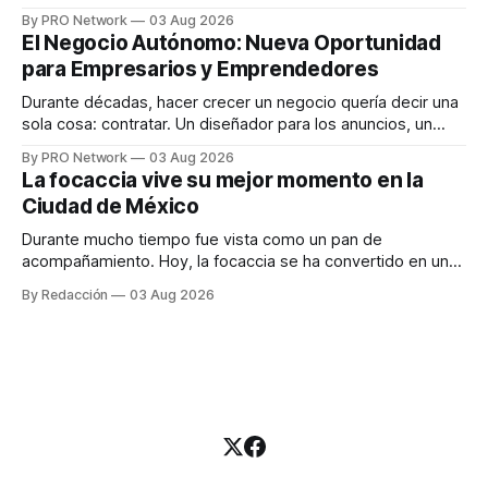
funciona". Sin embargo, para Marcelo Gutiérrez, CEO de
By PRO Network
03 Aug 2026
INTERIUS, el problema suele estar en otro lugar. Durante
El Negocio Autónomo: Nueva Oportunidad
una entrevista para el podcast SER PRO, el especialista en
para Empresarios y Emprendedores
marketing digital explicó que
Durante décadas, hacer crecer un negocio quería decir una
sola cosa: contratar. Un diseñador para los anuncios, un
especialista en marketing para las campañas, un copywriter
By PRO Network
03 Aug 2026
para los textos, alguien que supiera de publicidad digital
La focaccia vive su mejor momento en la
para encontrar prospectos, un vendedor para atender
Ciudad de México
llamadas y mensajes, y —con suerte— una persona
Durante mucho tiempo fue vista como un pan de
acompañamiento. Hoy, la focaccia se ha convertido en uno
de los platillos favoritos de quienes buscan cocina
By Redacción
03 Aug 2026
artesanal, ingredientes de calidad y experiencias que
invitan a compartir alrededor de la mesa. Durante mucho
tiempo, hablar de cocina italiana era siempre de