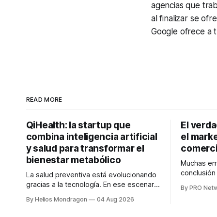
agencias que trab
al finalizar se o
Google ofrece a t
READ MORE
QiHealth: la startup que
El verd
combina inteligencia artificial
el marke
y salud para transformar el
comerci
bienestar metabólico
Muchas emp
conclusió
La salud preventiva está evolucionando
digitales n
gracias a la tecnología. En ese escenario
By PRO Net
marketing 
surge QiHealth, una startup que
By Helios Mondragon
04 Aug 2026
para Marce
desarrolla un ecosistema digital capaz
INTERIUS, 
de integrar dispositivos inteligentes,