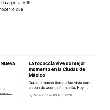
e la agencia V09
onocer lo que
: Nueva
La focaccia vive su mejor
momento en la Ciudad de
México
Durante mucho tiempo fue vista como
un pan de acompañamiento. Hoy, la
r un
focaccia se ha convertido en uno de los
 cosa:
By Redacción
03 Aug 2026
platillos favoritos de quienes buscan
os
cocina artesanal, ingredientes de calidad
marketing
y experiencias que invitan a compartir
iter para