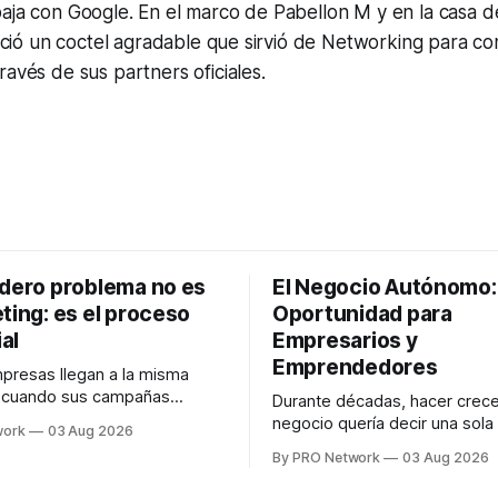
aja con Google. En el marco de Pabellon M y en la casa d
freció un coctel agradable que sirvió de Networking para c
ravés de sus partners oficiales.
adero problema no es
El Negocio Autónomo
ting: es el proceso
Oportunidad para
al
Empresarios y
Emprendedores
resas llegan a la misma
n cuando sus campañas
Durante décadas, hacer crece
o generan ventas: "el
negocio quería decir una sola
work
03 Aug 2026
no funciona". Sin embargo,
contratar. Un diseñador para l
By PRO Network
03 Aug 2026
lo Gutiérrez, CEO de
anuncios, un especialista en 
el problema suele estar en
para las campañas, un copywr