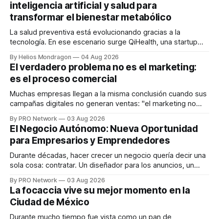
inteligencia artificial y salud para
transformar el bienestar metabólico
La salud preventiva está evolucionando gracias a la
tecnología. En ese escenario surge QiHealth, una startup
que desarrolla un ecosistema digital capaz de integrar
By Helios Mondragon
04 Aug 2026
dispositivos inteligentes, inteligencia artificial y monitoreo
El verdadero problema no es el marketing:
en tiempo real para ayudar a las personas a tomar mejores
es el proceso comercial
decisiones sobre su salud metabólica. Su propuesta busca
responder
Muchas empresas llegan a la misma conclusión cuando sus
campañas digitales no generan ventas: "el marketing no
funciona". Sin embargo, para Marcelo Gutiérrez, CEO de
By PRO Network
03 Aug 2026
INTERIUS, el problema suele estar en otro lugar. Durante
El Negocio Autónomo: Nueva Oportunidad
una entrevista para el podcast SER PRO, el especialista en
para Empresarios y Emprendedores
marketing digital explicó que
Durante décadas, hacer crecer un negocio quería decir una
sola cosa: contratar. Un diseñador para los anuncios, un
especialista en marketing para las campañas, un copywriter
By PRO Network
03 Aug 2026
para los textos, alguien que supiera de publicidad digital
La focaccia vive su mejor momento en la
para encontrar prospectos, un vendedor para atender
Ciudad de México
llamadas y mensajes, y —con suerte— una persona
Durante mucho tiempo fue vista como un pan de