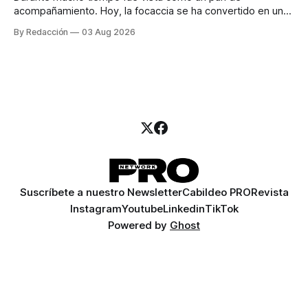
acompañamiento. Hoy, la focaccia se ha convertido en uno
de los platillos favoritos de quienes buscan cocina
By Redacción
03 Aug 2026
artesanal, ingredientes de calidad y experiencias que
invitan a compartir alrededor de la mesa. Durante mucho
tiempo, hablar de cocina italiana era siempre de
Suscríbete a nuestro Newsletter
Cabildeo PRO
Revista
Instagram
Youtube
Linkedin
TikTok
Powered by
Ghost