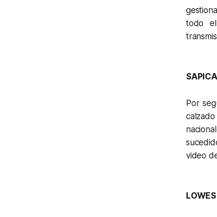
gestion
todo e
transmis
SAPIC
Por segu
calzado
naciona
sucedido
video de
LOWES