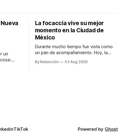
: Nueva
La focaccia vive su mejor
momento en la Ciudad de
México
Durante mucho tiempo fue vista como
un pan de acompañamiento. Hoy, la
r un
focaccia se ha convertido en uno de los
 cosa:
By Redacción
03 Aug 2026
platillos favoritos de quienes buscan
os
cocina artesanal, ingredientes de calidad
marketing
y experiencias que invitan a compartir
iter para
alrededor de la mesa. Durante mucho
a de
tiempo, hablar de cocina italiana era
ar
siempre de
a atender
n suerte—
nkedin
TikTok
Powered by
Ghost