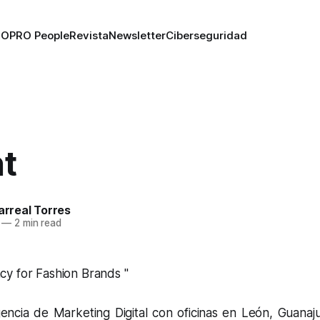
RO
PRO People
Revista
Newsletter
Ciberseguridad
nt
larreal Torres
—
2 min read
y for Fashion Brands "
ncia de Marketing Digital con oficinas en León, Guanaj