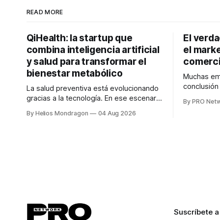
READ MORE
QiHealth: la startup que
El verd
combina inteligencia artificial
el marke
y salud para transformar el
comerci
bienestar metabólico
Muchas emp
conclusió
La salud preventiva está evolucionando
digitales n
gracias a la tecnología. En ese escenario
By PRO Net
marketing 
surge QiHealth, una startup que
By Helios Mondragon
04 Aug 2026
para Marce
desarrolla un ecosistema digital capaz
INTERIUS, 
de integrar dispositivos inteligentes,
otro lugar. Durante una entrevista para el
inteligencia artificial y monitoreo en
podcast SE
tiempo real para ayudar a las personas a
marketing d
tomar mejores decisiones sobre su
salud metabólica. Su propuesta busca
responder
Suscríbete a