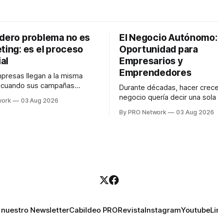
adero problema no es
El Negocio Autónomo
ting: es el proceso
Oportunidad para
al
Empresarios y
Emprendedores
resas llegan a la misma
n cuando sus campañas
Durante décadas, hacer crece
o generan ventas: "el
negocio quería decir una sola
work
03 Aug 2026
no funciona". Sin embargo,
contratar. Un diseñador para l
By PRO Network
03 Aug 2026
lo Gutiérrez, CEO de
anuncios, un especialista en 
el problema suele estar en
para las campañas, un copywr
los textos, alguien que supier
R PRO, el especialista en
publicidad digital para encontr
igital explicó que
prospectos, un vendedor par
llamadas y mensajes, y —co
una persona
 nuestro Newsletter
Cabildeo PRO
Revista
Instagram
Youtube
Li