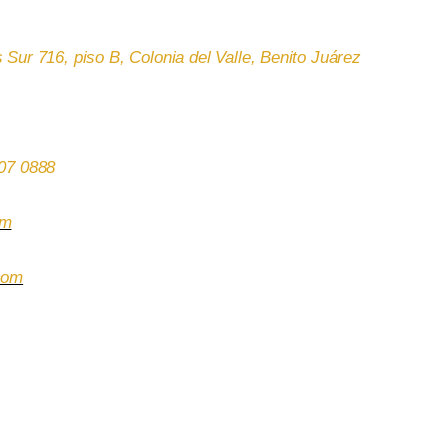
s Sur 716, piso B,
Colonia del Valle, Benito Juárez
107 0888
om
com