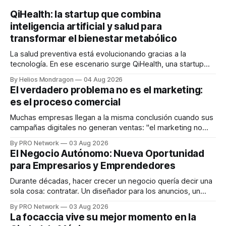
QiHealth: la startup que combina
inteligencia artificial y salud para
transformar el bienestar metabólico
La salud preventiva está evolucionando gracias a la
tecnología. En ese escenario surge QiHealth, una startup
que desarrolla un ecosistema digital capaz de integrar
By Helios Mondragon
04 Aug 2026
dispositivos inteligentes, inteligencia artificial y monitoreo
El verdadero problema no es el marketing:
en tiempo real para ayudar a las personas a tomar mejores
es el proceso comercial
decisiones sobre su salud metabólica. Su propuesta busca
responder
Muchas empresas llegan a la misma conclusión cuando sus
campañas digitales no generan ventas: "el marketing no
funciona". Sin embargo, para Marcelo Gutiérrez, CEO de
By PRO Network
03 Aug 2026
INTERIUS, el problema suele estar en otro lugar. Durante
El Negocio Autónomo: Nueva Oportunidad
una entrevista para el podcast SER PRO, el especialista en
para Empresarios y Emprendedores
marketing digital explicó que
Durante décadas, hacer crecer un negocio quería decir una
sola cosa: contratar. Un diseñador para los anuncios, un
especialista en marketing para las campañas, un copywriter
By PRO Network
03 Aug 2026
para los textos, alguien que supiera de publicidad digital
La focaccia vive su mejor momento en la
para encontrar prospectos, un vendedor para atender