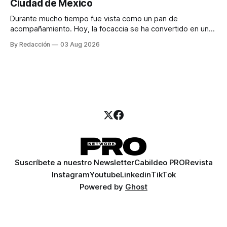
Ciudad de México
llamadas y mensajes, y —con suerte— una persona
Durante mucho tiempo fue vista como un pan de
acompañamiento. Hoy, la focaccia se ha convertido en uno
de los platillos favoritos de quienes buscan cocina
By Redacción
03 Aug 2026
artesanal, ingredientes de calidad y experiencias que
invitan a compartir alrededor de la mesa. Durante mucho
tiempo, hablar de cocina italiana era siempre de
Suscríbete a nuestro Newsletter
Cabildeo PRO
Revista
Instagram
Youtube
Linkedin
TikTok
Powered by
Ghost