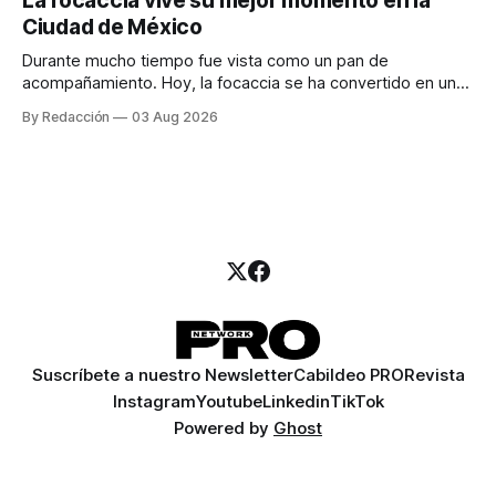
La focaccia vive su mejor momento en la
para encontrar prospectos, un vendedor para atender
Ciudad de México
llamadas y mensajes, y —con suerte— una persona
Durante mucho tiempo fue vista como un pan de
acompañamiento. Hoy, la focaccia se ha convertido en uno
de los platillos favoritos de quienes buscan cocina
By Redacción
03 Aug 2026
artesanal, ingredientes de calidad y experiencias que
invitan a compartir alrededor de la mesa. Durante mucho
tiempo, hablar de cocina italiana era siempre de
Suscríbete a nuestro Newsletter
Cabildeo PRO
Revista
Instagram
Youtube
Linkedin
TikTok
Powered by
Ghost