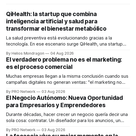
QiHealth: la startup que combina
inteligencia artificial y salud para
transformar el bienestar metabólico
La salud preventiva está evolucionando gracias a la
tecnología. En ese escenario surge QiHealth, una startup
que desarrolla un ecosistema digital capaz de integrar
By Helios Mondragon
04 Aug 2026
dispositivos inteligentes, inteligencia artificial y monitoreo
El verdadero problema no es el marketing:
en tiempo real para ayudar a las personas a tomar mejores
es el proceso comercial
decisiones sobre su salud metabólica. Su propuesta busca
responder
Muchas empresas llegan a la misma conclusión cuando sus
campañas digitales no generan ventas: "el marketing no
funciona". Sin embargo, para Marcelo Gutiérrez, CEO de
By PRO Network
03 Aug 2026
INTERIUS, el problema suele estar en otro lugar. Durante
El Negocio Autónomo: Nueva Oportunidad
una entrevista para el podcast SER PRO, el especialista en
para Empresarios y Emprendedores
marketing digital explicó que
Durante décadas, hacer crecer un negocio quería decir una
sola cosa: contratar. Un diseñador para los anuncios, un
especialista en marketing para las campañas, un copywriter
By PRO Network
03 Aug 2026
para los textos, alguien que supiera de publicidad digital