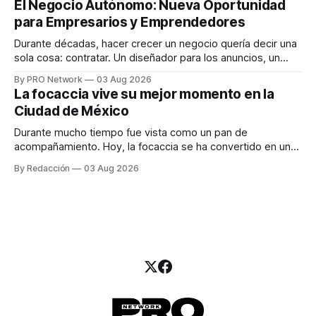
El Negocio Autónomo: Nueva Oportunidad
una entrevista para el podcast SER PRO, el especialista en
para Empresarios y Emprendedores
marketing digital explicó que
Durante décadas, hacer crecer un negocio quería decir una
sola cosa: contratar. Un diseñador para los anuncios, un
especialista en marketing para las campañas, un copywriter
By PRO Network
03 Aug 2026
para los textos, alguien que supiera de publicidad digital
La focaccia vive su mejor momento en la
para encontrar prospectos, un vendedor para atender
Ciudad de México
llamadas y mensajes, y —con suerte— una persona
Durante mucho tiempo fue vista como un pan de
acompañamiento. Hoy, la focaccia se ha convertido en uno
de los platillos favoritos de quienes buscan cocina
By Redacción
03 Aug 2026
artesanal, ingredientes de calidad y experiencias que
invitan a compartir alrededor de la mesa. Durante mucho
tiempo, hablar de cocina italiana era siempre de