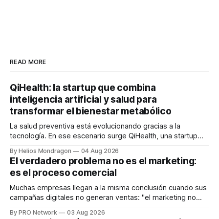
READ MORE
QiHealth: la startup que combina
inteligencia artificial y salud para
transformar el bienestar metabólico
La salud preventiva está evolucionando gracias a la
tecnología. En ese escenario surge QiHealth, una startup
que desarrolla un ecosistema digital capaz de integrar
By Helios Mondragon
04 Aug 2026
dispositivos inteligentes, inteligencia artificial y monitoreo
El verdadero problema no es el marketing:
en tiempo real para ayudar a las personas a tomar mejores
es el proceso comercial
decisiones sobre su salud metabólica. Su propuesta busca
responder
Muchas empresas llegan a la misma conclusión cuando sus
campañas digitales no generan ventas: "el marketing no
funciona". Sin embargo, para Marcelo Gutiérrez, CEO de
By PRO Network
03 Aug 2026
INTERIUS, el problema suele estar en otro lugar. Durante