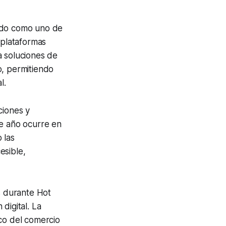
dado como uno de
 plataformas
a soluciones de
o, permitiendo
l.
ciones y
te año ocurre en
 las
esible,
s durante Hot
digital. La
ico del comercio