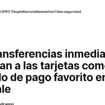
RO
PRO People
Revista
Newsletter
Ciberseguridad
ansferencias inmedi
an a las tarjetas co
 de pago favorito en
ale
ndragon