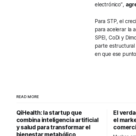
electrónico”
,
agr
Para STP, el cre
para acelerar la
SPEI, CoDi y Dimo
parte estructural
en que ese punto 
READ MORE
QiHealth: la startup que
El verd
combina inteligencia artificial
el marke
y salud para transformar el
comerci
bienestar metabólico