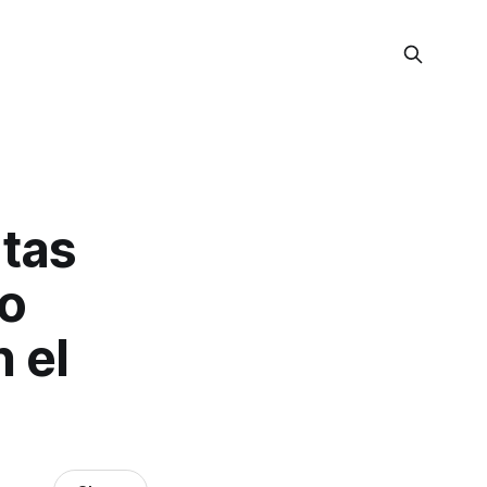
atas
mo
 el