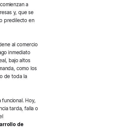
s comienzan a
resas y, que se
o predilecto en
tiene al comercio
ago inmediato
l, bajo altos
emanda, como los
co de toda la
 funcional. Hoy,
cia tarda, falla o
el
arrollo de