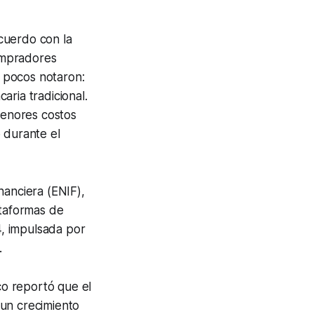
cuerdo con la
ompradores
e pocos notaron:
ria tradicional.
menores costos
 durante el
nanciera (ENIF),
ataformas de
, impulsada por
l.
o reportó que el
 un crecimiento