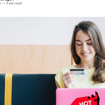
6
—
3 min read