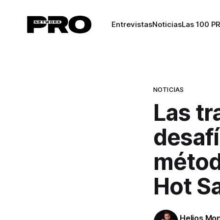
Entrevistas
Noticias
Las 100 P
NOTICIAS
Las tr
desafí
método
Hot S
Helios Mo