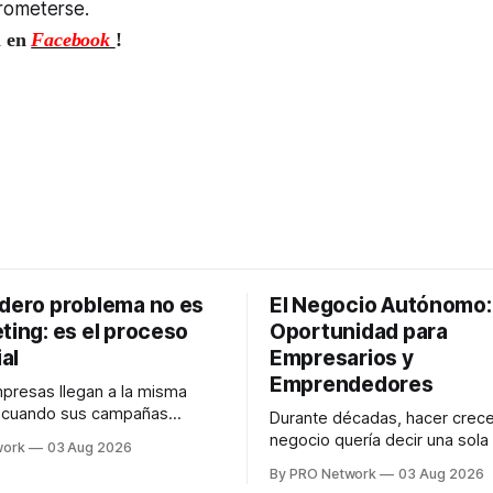
rometerse.
n en
Facebook
!
adero problema no es
El Negocio Autónomo
ting: es el proceso
Oportunidad para
al
Empresarios y
Emprendedores
resas llegan a la misma
n cuando sus campañas
Durante décadas, hacer crece
o generan ventas: "el
negocio quería decir una sola
work
03 Aug 2026
no funciona". Sin embargo,
contratar. Un diseñador para l
By PRO Network
03 Aug 2026
lo Gutiérrez, CEO de
anuncios, un especialista en 