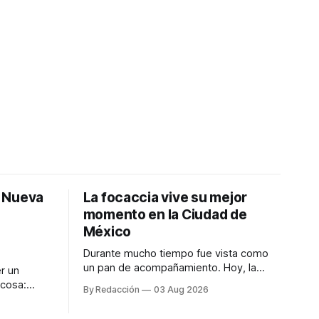
: Nueva
La focaccia vive su mejor
momento en la Ciudad de
México
Durante mucho tiempo fue vista como
un pan de acompañamiento. Hoy, la
r un
focaccia se ha convertido en uno de los
 cosa:
By Redacción
03 Aug 2026
platillos favoritos de quienes buscan
os
cocina artesanal, ingredientes de calidad
marketing