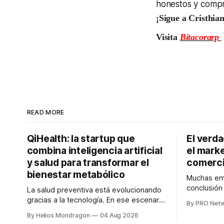
honestos y comp
¡Sigue a Cristhia
Visita
Bitacorarp
READ MORE
QiHealth: la startup que
El verd
combina inteligencia artificial
el marke
y salud para transformar el
comerci
bienestar metabólico
Muchas emp
conclusió
La salud preventiva está evolucionando
digitales n
gracias a la tecnología. En ese escenario
By PRO Net
marketing 
surge QiHealth, una startup que
By Helios Mondragon
04 Aug 2026
para Marce
desarrolla un ecosistema digital capaz