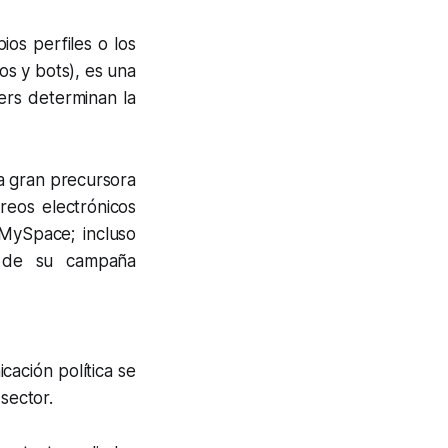
ios perfiles o los
sos y
bots
), es una
ers
determinan la
a gran precursora
reos electrónicos
 MySpace; incluso
b de su campaña
cación política se
sector.