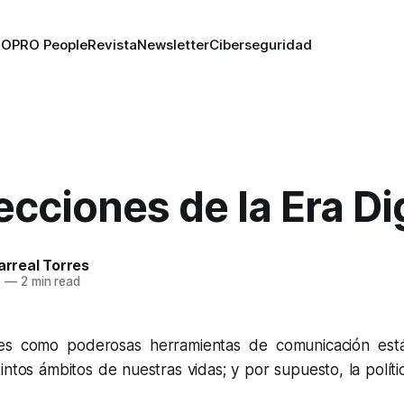
RO
PRO People
Revista
Newsletter
Ciberseguridad
ecciones de la Era Dig
larreal Torres
8
—
2 min read
les como poderosas herramientas de comunicación es
intos ámbitos de nuestras vidas; y por supuesto, la políti