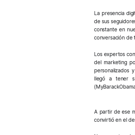
La presencia digi
de sus seguidores 
constante en nu
conversación de t
Los expertos con
del marketing pol
personalizados y
llegó a tener 
(MyBarackObama.c
A partir de ese m
convirtió en el d