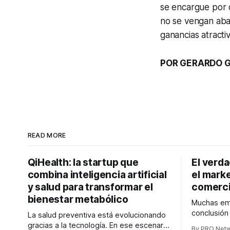
se encargue por 
no se vengan abaj
ganancias atracti
POR GERARDO GA
READ MORE
QiHealth: la startup que
El verd
combina inteligencia artificial
el marke
y salud para transformar el
comerci
bienestar metabólico
Muchas emp
conclusió
La salud preventiva está evolucionando
digitales n
gracias a la tecnología. En ese escenario
By PRO Net