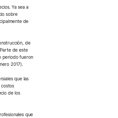
ecios. Ya sea a
cio sobre
ncipalmente de
onstrucción, de
 Parte de este
se periodo fueron
nero 2017).
siales que las
 costos
cio de los
rofesionales que