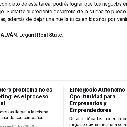
completo de esta tarea, podrás lograr que tus negocios e
o. Sumarte al creciente desarrollo de la ciudad te puede
vas, además de dejar una huella física en los años por venir
LVÁN. Legant Real State.
adero problema no es
El Negocio Autónomo
ting: es el proceso
Oportunidad para
al
Empresarios y
Emprendedores
resas llegan a la misma
n cuando sus campañas
Durante décadas, hacer crece
o generan ventas: "el
negocio quería decir una sola
work
03 Aug 2026