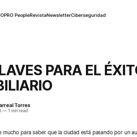
RO
PRO People
Revista
Newsletter
Ciberseguridad
LAVES PARA EL ÉXI
ILIARIO
larreal Torres
8
—
1 min read
e mucho para saber que la ciudad está pasando por un aug