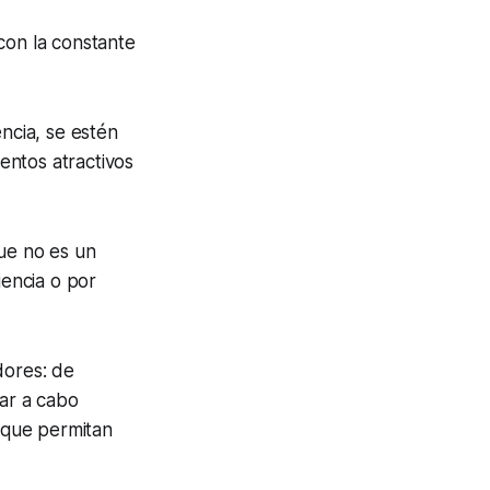
con la constante
encia, se estén
entos atractivos
que no es un
iencia o por
dores: de
var a cabo
 que permitan