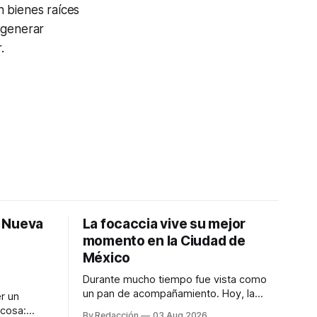
n bienes raíces
 generar
.
: Nueva
La focaccia vive su mejor
momento en la Ciudad de
México
Durante mucho tiempo fue vista como
un pan de acompañamiento. Hoy, la
r un
focaccia se ha convertido en uno de los
 cosa:
By Redacción
03 Aug 2026