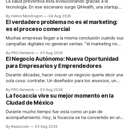
La salud preventiva está evolucionando gracias a la
tecnología. En ese escenario surge QiHealth, una startup
que desarrolla un ecosistema digital capaz de integrar
By Helios Mondragon
04 Aug 2026
dispositivos inteligentes, inteligencia artificial y monitoreo
El verdadero problema no es el marketing:
en tiempo real para ayudar a las personas a tomar mejores
es el proceso comercial
decisiones sobre su salud metabólica. Su propuesta busca
responder
Muchas empresas llegan a la misma conclusión cuando sus
campañas digitales no generan ventas: "el marketing no
funciona". Sin embargo, para Marcelo Gutiérrez, CEO de
By PRO Network
03 Aug 2026
INTERIUS, el problema suele estar en otro lugar. Durante
El Negocio Autónomo: Nueva Oportunidad
una entrevista para el podcast SER PRO, el especialista en
para Empresarios y Emprendedores
marketing digital explicó que
Durante décadas, hacer crecer un negocio quería decir una
sola cosa: contratar. Un diseñador para los anuncios, un
especialista en marketing para las campañas, un copywriter
By PRO Network
03 Aug 2026
para los textos, alguien que supiera de publicidad digital
La focaccia vive su mejor momento en la
para encontrar prospectos, un vendedor para atender
Ciudad de México
llamadas y mensajes, y —con suerte— una persona
Durante mucho tiempo fue vista como un pan de
acompañamiento. Hoy, la focaccia se ha convertido en uno
de los platillos favoritos de quienes buscan cocina
By Redacción
03 Aug 2026
artesanal, ingredientes de calidad y experiencias que