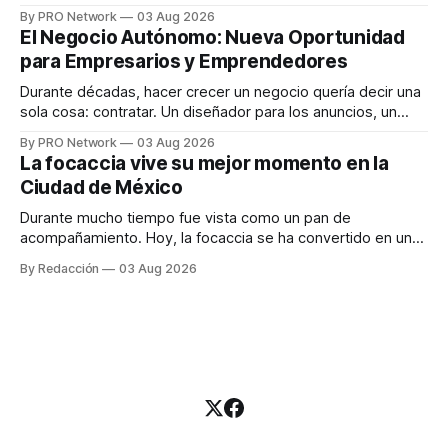
funciona". Sin embargo, para Marcelo Gutiérrez, CEO de
By PRO Network
03 Aug 2026
INTERIUS, el problema suele estar en otro lugar. Durante
El Negocio Autónomo: Nueva Oportunidad
una entrevista para el podcast SER PRO, el especialista en
para Empresarios y Emprendedores
marketing digital explicó que
Durante décadas, hacer crecer un negocio quería decir una
sola cosa: contratar. Un diseñador para los anuncios, un
especialista en marketing para las campañas, un copywriter
By PRO Network
03 Aug 2026
para los textos, alguien que supiera de publicidad digital
La focaccia vive su mejor momento en la
para encontrar prospectos, un vendedor para atender
Ciudad de México
llamadas y mensajes, y —con suerte— una persona
Durante mucho tiempo fue vista como un pan de
acompañamiento. Hoy, la focaccia se ha convertido en uno
de los platillos favoritos de quienes buscan cocina
By Redacción
03 Aug 2026
artesanal, ingredientes de calidad y experiencias que
invitan a compartir alrededor de la mesa. Durante mucho
tiempo, hablar de cocina italiana era siempre de