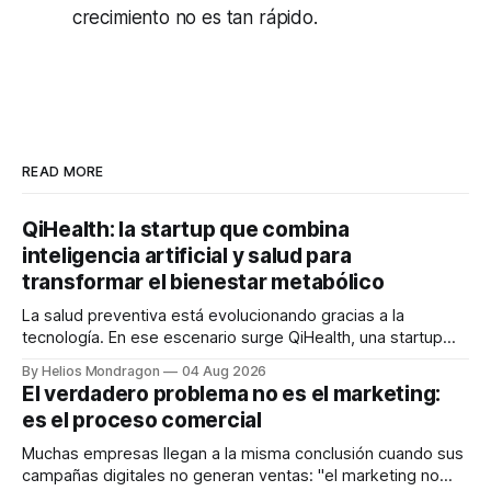
crecimiento no es tan rápido.
READ MORE
QiHealth: la startup que combina
inteligencia artificial y salud para
transformar el bienestar metabólico
La salud preventiva está evolucionando gracias a la
tecnología. En ese escenario surge QiHealth, una startup
que desarrolla un ecosistema digital capaz de integrar
By Helios Mondragon
04 Aug 2026
dispositivos inteligentes, inteligencia artificial y monitoreo
El verdadero problema no es el marketing:
en tiempo real para ayudar a las personas a tomar mejores
es el proceso comercial
decisiones sobre su salud metabólica. Su propuesta busca
responder
Muchas empresas llegan a la misma conclusión cuando sus
campañas digitales no generan ventas: "el marketing no