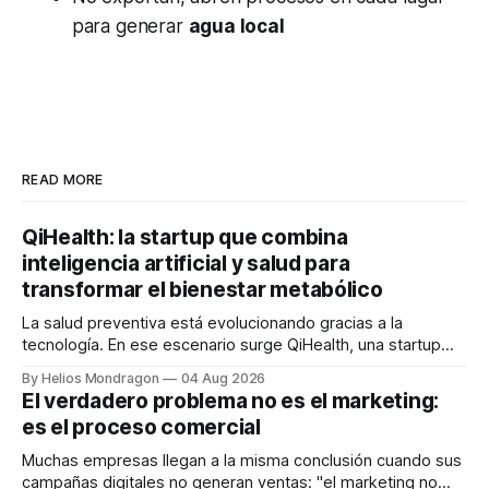
para generar
agua local
READ MORE
QiHealth: la startup que combina
inteligencia artificial y salud para
transformar el bienestar metabólico
La salud preventiva está evolucionando gracias a la
tecnología. En ese escenario surge QiHealth, una startup
que desarrolla un ecosistema digital capaz de integrar
By Helios Mondragon
04 Aug 2026
dispositivos inteligentes, inteligencia artificial y monitoreo
El verdadero problema no es el marketing:
en tiempo real para ayudar a las personas a tomar mejores
es el proceso comercial
decisiones sobre su salud metabólica. Su propuesta busca
responder
Muchas empresas llegan a la misma conclusión cuando sus
campañas digitales no generan ventas: "el marketing no