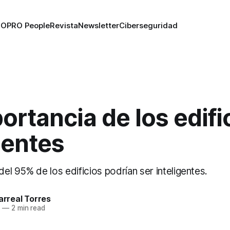
RO
PRO People
Revista
Newsletter
Ciberseguridad
ortancia de los edifi
gentes
l 95% de los edificios podrían ser inteligentes.
larreal Torres
9
—
2 min read