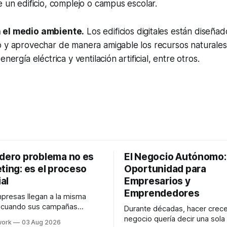
e un edificio, complejo o campus escolar.
 el medio ambiente.
Los edificios digitales están diseñad
o y aprovechar de manera amigable los recursos naturales
nergía eléctrica y ventilación artificial, entre otros.
adero problema no es
El Negocio Autónomo
ting: es el proceso
Oportunidad para
al
Empresarios y
Emprendedores
resas llegan a la misma
n cuando sus campañas
Durante décadas, hacer crece
o generan ventas: "el
negocio quería decir una sola
work
03 Aug 2026