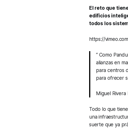
El reto que tien
edificios intel
todos los siste
https://vimeo.c
“ Como Pandui
alianzas en ma
para centros 
para ofrecer s
Miguel Rivera
Todo lo que tiene
una infraestructu
suerte que ya prác