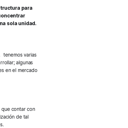
structura para
 concentrar
na sola unidad.
, tenemos varias
rollar; algunas
res en el mercado
e que contar con
zación de tal
s.