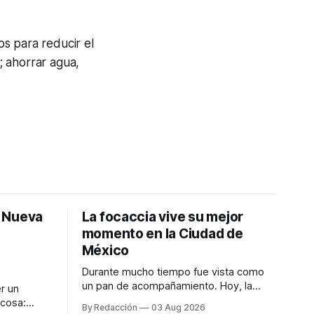
os para reducir el
; ahorrar agua,
: Nueva
La focaccia vive su mejor
momento en la Ciudad de
México
Durante mucho tiempo fue vista como
un pan de acompañamiento. Hoy, la
r un
focaccia se ha convertido en uno de los
 cosa:
By Redacción
03 Aug 2026