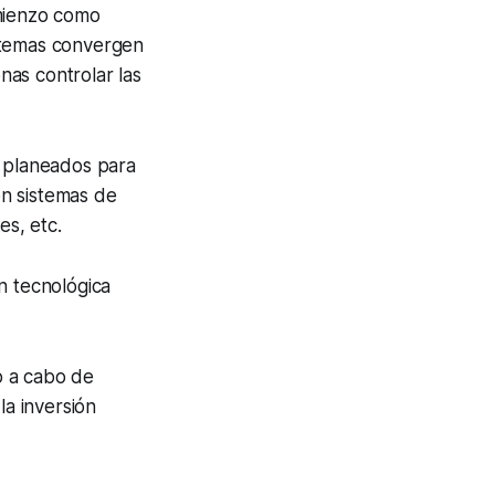
omienzo como
istemas convergen
nas controlar las
, planeados para
on sistemas de
es, etc.
ón tecnológica
lo a cabo de
la inversión