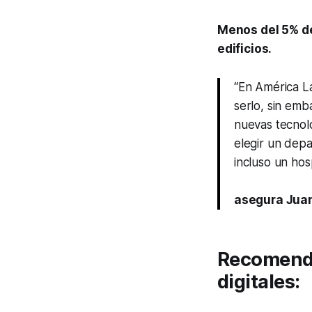
Menos del 5% de 
edificios.
“En América La
serlo, sin em
nuevas tecnol
elegir un depa
incluso un hos
asegura Juan
Recomendac
digitales: