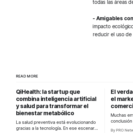
todas las áreas d
- Amigables con
impacto ecológic
reducir el uso de e
READ MORE
QiHealth: la startup que
El verd
combina inteligencia artificial
el marke
y salud para transformar el
comerci
bienestar metabólico
Muchas emp
conclusió
La salud preventiva está evolucionando
digitales n
gracias a la tecnología. En ese escenario
By PRO Net