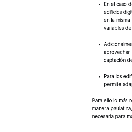
En el caso 
edificios di
en la misma 
variables de
Adicionalme
aprovechar l
captación de
Para los edi
permite adap
Para ello lo más 
manera paulatina,
necesaria para mo