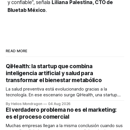
y confiable",
señala
Liliana Palestina, CTO de
Bluetab México
.
READ MORE
QiHealth: la startup que combina
inteligencia artificial y salud para
transformar el bienestar metabólico
La salud preventiva está evolucionando gracias a la
tecnología. En ese escenario surge QiHealth, una startup
que desarrolla un ecosistema digital capaz de integrar
By Helios Mondragon
04 Aug 2026
dispositivos inteligentes, inteligencia artificial y monitoreo
El verdadero problema no es el marketing:
en tiempo real para ayudar a las personas a tomar mejores
es el proceso comercial
decisiones sobre su salud metabólica. Su propuesta busca
responder
Muchas empresas llegan a la misma conclusión cuando sus