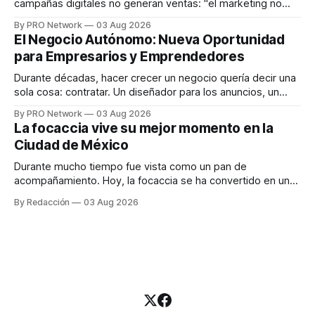
campañas digitales no generan ventas: "el marketing no
funciona". Sin embargo, para Marcelo Gutiérrez, CEO de
By PRO Network
03 Aug 2026
INTERIUS, el problema suele estar en otro lugar. Durante
El Negocio Autónomo: Nueva Oportunidad
una entrevista para el podcast SER PRO, el especialista en
para Empresarios y Emprendedores
marketing digital explicó que
Durante décadas, hacer crecer un negocio quería decir una
sola cosa: contratar. Un diseñador para los anuncios, un
especialista en marketing para las campañas, un copywriter
By PRO Network
03 Aug 2026
para los textos, alguien que supiera de publicidad digital
La focaccia vive su mejor momento en la
para encontrar prospectos, un vendedor para atender
Ciudad de México
llamadas y mensajes, y —con suerte— una persona
Durante mucho tiempo fue vista como un pan de
acompañamiento. Hoy, la focaccia se ha convertido en uno
de los platillos favoritos de quienes buscan cocina
By Redacción
03 Aug 2026
artesanal, ingredientes de calidad y experiencias que
invitan a compartir alrededor de la mesa. Durante mucho
tiempo, hablar de cocina italiana era siempre de