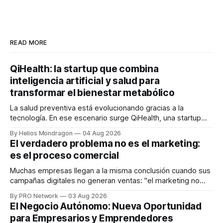
READ MORE
QiHealth: la startup que combina
inteligencia artificial y salud para
transformar el bienestar metabólico
La salud preventiva está evolucionando gracias a la
tecnología. En ese escenario surge QiHealth, una startup
que desarrolla un ecosistema digital capaz de integrar
By Helios Mondragon
04 Aug 2026
dispositivos inteligentes, inteligencia artificial y monitoreo
El verdadero problema no es el marketing:
en tiempo real para ayudar a las personas a tomar mejores
es el proceso comercial
decisiones sobre su salud metabólica. Su propuesta busca
responder
Muchas empresas llegan a la misma conclusión cuando sus
campañas digitales no generan ventas: "el marketing no
funciona". Sin embargo, para Marcelo Gutiérrez, CEO de
By PRO Network
03 Aug 2026
INTERIUS, el problema suele estar en otro lugar. Durante
El Negocio Autónomo: Nueva Oportunidad
una entrevista para el podcast SER PRO, el especialista en
para Empresarios y Emprendedores
marketing digital explicó que