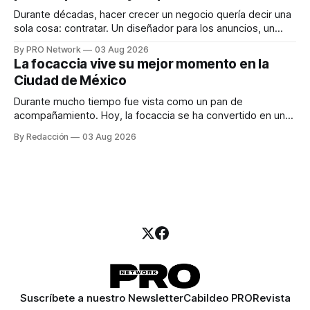
Durante décadas, hacer crecer un negocio quería decir una
sola cosa: contratar. Un diseñador para los anuncios, un
especialista en marketing para las campañas, un copywriter
By PRO Network
03 Aug 2026
para los textos, alguien que supiera de publicidad digital
La focaccia vive su mejor momento en la
para encontrar prospectos, un vendedor para atender
Ciudad de México
llamadas y mensajes, y —con suerte— una persona
Durante mucho tiempo fue vista como un pan de
acompañamiento. Hoy, la focaccia se ha convertido en uno
de los platillos favoritos de quienes buscan cocina
By Redacción
03 Aug 2026
artesanal, ingredientes de calidad y experiencias que
invitan a compartir alrededor de la mesa. Durante mucho
tiempo, hablar de cocina italiana era siempre de
Suscríbete a nuestro Newsletter
Cabildeo PRO
Revista