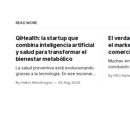
READ MORE
QiHealth: la startup que
El verd
combina inteligencia artificial
el marke
y salud para transformar el
comerci
bienestar metabólico
Muchas emp
conclusió
La salud preventiva está evolucionando
digitales n
gracias a la tecnología. En ese escenario
By PRO Net
marketing 
surge QiHealth, una startup que
By Helios Mondragon
04 Aug 2026
para Marce
desarrolla un ecosistema digital capaz
INTERIUS, 
de integrar dispositivos inteligentes,
otro lugar. Durante una entrevista para el
inteligencia artificial y monitoreo en
podcast SE
tiempo real para ayudar a las personas a
marketing d
tomar mejores decisiones sobre su
salud metabólica. Su propuesta busca
responder