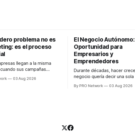
adero problema no es
El Negocio Autónomo
ting: es el proceso
Oportunidad para
al
Empresarios y
Emprendedores
resas llegan a la misma
n cuando sus campañas
Durante décadas, hacer crece
o generan ventas: "el
negocio quería decir una sola
work
03 Aug 2026
no funciona". Sin embargo,
contratar. Un diseñador para l
By PRO Network
03 Aug 2026
lo Gutiérrez, CEO de
anuncios, un especialista en 
el problema suele estar en
para las campañas, un copywr
los textos, alguien que supier
R PRO, el especialista en
publicidad digital para encontr
igital explicó que
prospectos, un vendedor par
llamadas y mensajes, y —co
una persona