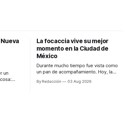
: Nueva
La focaccia vive su mejor
momento en la Ciudad de
México
Durante mucho tiempo fue vista como
un pan de acompañamiento. Hoy, la
r un
focaccia se ha convertido en uno de los
 cosa:
By Redacción
03 Aug 2026
platillos favoritos de quienes buscan
os
cocina artesanal, ingredientes de calidad
marketing
y experiencias que invitan a compartir
iter para
alrededor de la mesa. Durante mucho
a de
tiempo, hablar de cocina italiana era
ar
siempre de
a atender
n suerte—