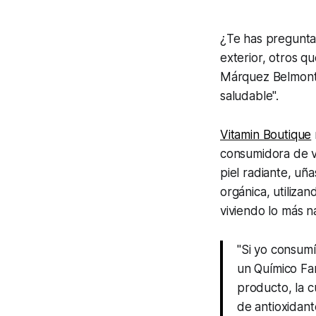
¿Te has pregunta
exterior, otros qu
Márquez Belmont
saludable".
Vitamin Boutique
consumidora de v
piel radiante, uñ
orgánica, utiliza
viviendo lo más na
"Si yo consumí
un Químico Fa
producto, la c
de antioxidant