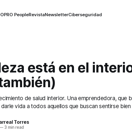
RO
PRO People
Revista
Newsletter
Ciberseguridad
leza está en el interio
 también)
recimiento de salud interior. Una emprendedora, que 
darle vida a todos aquellos que buscan sentirse bien 
larreal Torres
—
3 min read