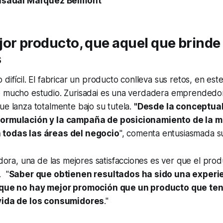
isadai Marquez Belmont
or producto, que aquel que brinde
s
difícil. El fabricar un producto conlleva sus retos, en est
e mucho estudio. Zurisadai es una verdadera emprendedor
ue lanza totalmente bajo su tutela.
"Desde la conceptual
formulación y la campaña de posicionamiento de la 
 todas las áreas del negocio
", comenta entusiasmada s
a, una de las mejores satisfacciones es ver que el produ
. "
Saber que obtienen resultados ha sido una experi
a que no hay mejor promoción que un producto que te
 vida de los consumidores
."