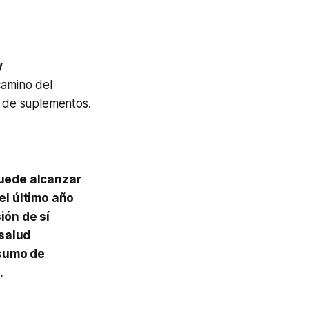
y
camino del
 de suplementos.
uede alcanzar
el último año
ión de sí
 salud
nsumo de
.