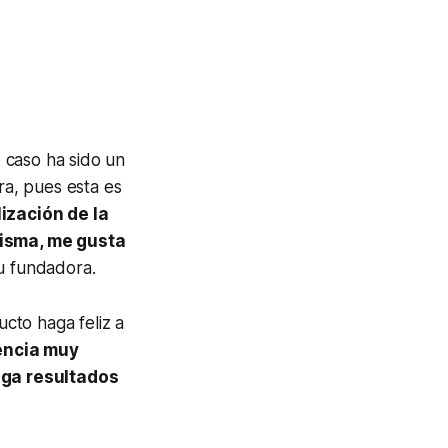
e caso ha sido un
a, pues esta es
ización de la
misma, me gusta
u fundadora.
cto haga feliz a
encia muy
nga resultados