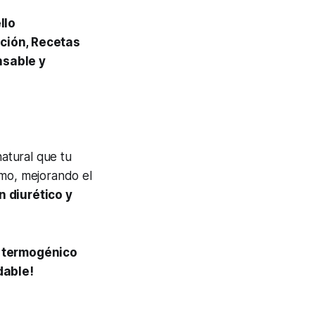
llo
ición, Recetas
nsable y
atural que tu
smo, mejorando el
 diurético y
y termogénico
dable!