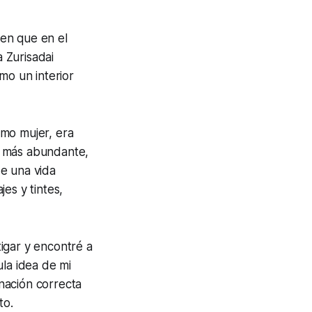
en que en el
a Zurisadai
mo un interior
mo mujer, era
o más abundante,
e una vida
es y tintes,
tigar y encontré a
la idea de mi
inación correcta
to.