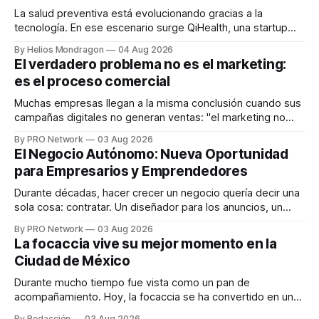
La salud preventiva está evolucionando gracias a la
tecnología. En ese escenario surge QiHealth, una startup
que desarrolla un ecosistema digital capaz de integrar
By Helios Mondragon
04 Aug 2026
dispositivos inteligentes, inteligencia artificial y monitoreo
El verdadero problema no es el marketing:
en tiempo real para ayudar a las personas a tomar mejores
es el proceso comercial
decisiones sobre su salud metabólica. Su propuesta busca
responder
Muchas empresas llegan a la misma conclusión cuando sus
campañas digitales no generan ventas: "el marketing no
funciona". Sin embargo, para Marcelo Gutiérrez, CEO de
By PRO Network
03 Aug 2026
INTERIUS, el problema suele estar en otro lugar. Durante
El Negocio Autónomo: Nueva Oportunidad
una entrevista para el podcast SER PRO, el especialista en
para Empresarios y Emprendedores
marketing digital explicó que
Durante décadas, hacer crecer un negocio quería decir una
sola cosa: contratar. Un diseñador para los anuncios, un
especialista en marketing para las campañas, un copywriter
By PRO Network
03 Aug 2026
para los textos, alguien que supiera de publicidad digital
La focaccia vive su mejor momento en la
para encontrar prospectos, un vendedor para atender
Ciudad de México
llamadas y mensajes, y —con suerte— una persona
Durante mucho tiempo fue vista como un pan de
acompañamiento. Hoy, la focaccia se ha convertido en uno
de los platillos favoritos de quienes buscan cocina
By Redacción
03 Aug 2026