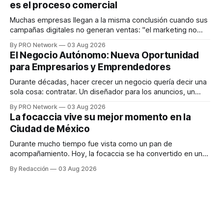
es el proceso comercial
decisiones sobre su salud metabólica. Su propuesta busca
responder
Muchas empresas llegan a la misma conclusión cuando sus
campañas digitales no generan ventas: "el marketing no
funciona". Sin embargo, para Marcelo Gutiérrez, CEO de
By PRO Network
03 Aug 2026
INTERIUS, el problema suele estar en otro lugar. Durante
El Negocio Autónomo: Nueva Oportunidad
una entrevista para el podcast SER PRO, el especialista en
para Empresarios y Emprendedores
marketing digital explicó que
Durante décadas, hacer crecer un negocio quería decir una
sola cosa: contratar. Un diseñador para los anuncios, un
especialista en marketing para las campañas, un copywriter
By PRO Network
03 Aug 2026
para los textos, alguien que supiera de publicidad digital
La focaccia vive su mejor momento en la
para encontrar prospectos, un vendedor para atender
Ciudad de México
llamadas y mensajes, y —con suerte— una persona
Durante mucho tiempo fue vista como un pan de
acompañamiento. Hoy, la focaccia se ha convertido en uno
de los platillos favoritos de quienes buscan cocina
By Redacción
03 Aug 2026
artesanal, ingredientes de calidad y experiencias que
invitan a compartir alrededor de la mesa. Durante mucho
tiempo, hablar de cocina italiana era siempre de