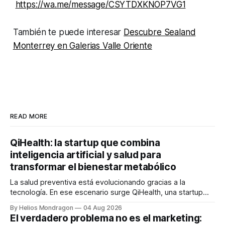
https://wa.me/message/CSYTDXKNOP7VG1
También te puede interesar
Descubre Sealand
Monterrey en Galerias Valle Oriente
READ MORE
QiHealth: la startup que combina
inteligencia artificial y salud para
transformar el bienestar metabólico
La salud preventiva está evolucionando gracias a la
tecnología. En ese escenario surge QiHealth, una startup
que desarrolla un ecosistema digital capaz de integrar
By Helios Mondragon
04 Aug 2026
dispositivos inteligentes, inteligencia artificial y monitoreo
El verdadero problema no es el marketing:
en tiempo real para ayudar a las personas a tomar mejores