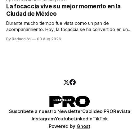
para los textos, alguien que supiera de publicidad digital
La focaccia vive su mejor momento en la
para encontrar prospectos, un vendedor para atender
Ciudad de México
llamadas y mensajes, y —con suerte— una persona
Durante mucho tiempo fue vista como un pan de
acompañamiento. Hoy, la focaccia se ha convertido en uno
de los platillos favoritos de quienes buscan cocina
By Redacción
03 Aug 2026
artesanal, ingredientes de calidad y experiencias que
invitan a compartir alrededor de la mesa. Durante mucho
tiempo, hablar de cocina italiana era siempre de
Suscríbete a nuestro Newsletter
Cabildeo PRO
Revista
Instagram
Youtube
Linkedin
TikTok
Powered by
Ghost