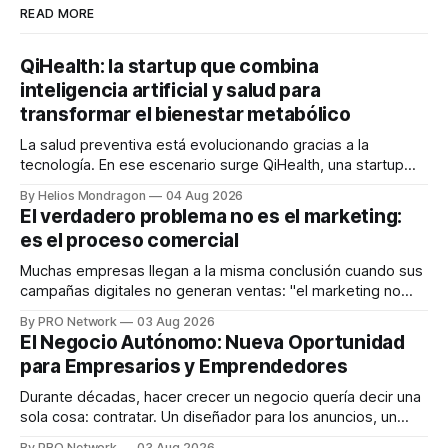
READ MORE
QiHealth: la startup que combina
inteligencia artificial y salud para
transformar el bienestar metabólico
La salud preventiva está evolucionando gracias a la
tecnología. En ese escenario surge QiHealth, una startup
que desarrolla un ecosistema digital capaz de integrar
By Helios Mondragon
04 Aug 2026
dispositivos inteligentes, inteligencia artificial y monitoreo
El verdadero problema no es el marketing:
en tiempo real para ayudar a las personas a tomar mejores
es el proceso comercial
decisiones sobre su salud metabólica. Su propuesta busca
responder
Muchas empresas llegan a la misma conclusión cuando sus
campañas digitales no generan ventas: "el marketing no
funciona". Sin embargo, para Marcelo Gutiérrez, CEO de
By PRO Network
03 Aug 2026
INTERIUS, el problema suele estar en otro lugar. Durante
El Negocio Autónomo: Nueva Oportunidad
una entrevista para el podcast SER PRO, el especialista en
para Empresarios y Emprendedores
marketing digital explicó que
Durante décadas, hacer crecer un negocio quería decir una
sola cosa: contratar. Un diseñador para los anuncios, un
especialista en marketing para las campañas, un copywriter
By PRO Network
03 Aug 2026