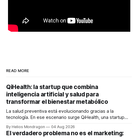
READ MORE
QiHealth: la startup que combina
inteligencia artificial y salud para
transformar el bienestar metabólico
La salud preventiva está evolucionando gracias a la
tecnología. En ese escenario surge QiHealth, una startup
que desarrolla un ecosistema digital capaz de integrar
By Helios Mondragon
04 Aug 2026
dispositivos inteligentes, inteligencia artificial y monitoreo
El verdadero problema no es el marketing:
en tiempo real para ayudar a las personas a tomar mejores