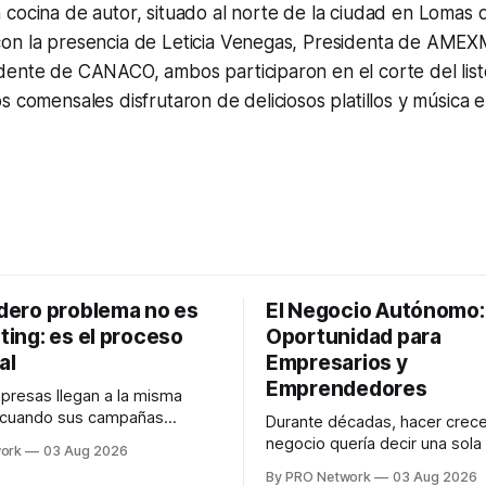
cocina de autor, situado al norte de la ciudad en Lomas 
on la presencia de Leticia Venegas, Presidenta de AMEX
dente de CANACO, ambos participaron en el corte del list
s comensales disfrutaron de deliciosos platillos y música e
adero problema no es
El Negocio Autónomo
ting: es el proceso
Oportunidad para
al
Empresarios y
Emprendedores
resas llegan a la misma
 cuando sus campañas
Durante décadas, hacer crece
o generan ventas: "el
negocio quería decir una sola
ork
03 Aug 2026
no funciona". Sin embargo,
contratar. Un diseñador para l
By PRO Network
03 Aug 2026
lo Gutiérrez, CEO de