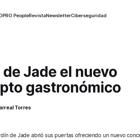
O
PRO People
Revista
Newsletter
Ciberseguridad
 de Jade el nuevo
pto gastronómico
larreal Torres
9
ardín de Jade abrió sus puertas ofreciendo un nuevo conc