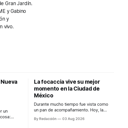
de Gran Jardín.
ME y Gabino
ón y
n vivo.
: Nueva
La focaccia vive su mejor
momento en la Ciudad de
México
Durante mucho tiempo fue vista como
un pan de acompañamiento. Hoy, la
r un
focaccia se ha convertido en uno de los
 cosa:
By Redacción
03 Aug 2026
platillos favoritos de quienes buscan
os
cocina artesanal, ingredientes de calidad