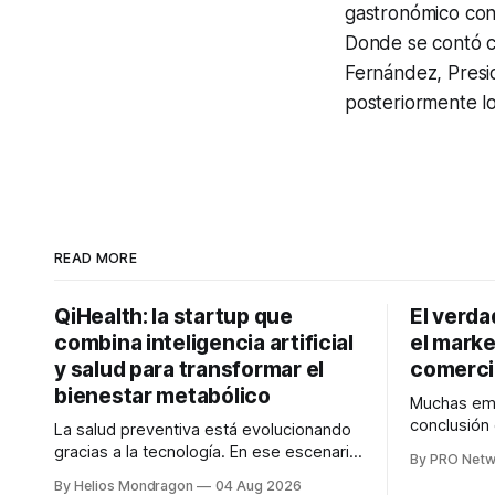
gastronómico con 
Donde se contó c
Fernández, Presi
posteriormente lo
READ MORE
QiHealth: la startup que
El verd
combina inteligencia artificial
el marke
y salud para transformar el
comerci
bienestar metabólico
Muchas emp
conclusión
La salud preventiva está evolucionando
digitales n
gracias a la tecnología. En ese escenario
By PRO Netw
marketing 
surge QiHealth, una startup que
By Helios Mondragon
04 Aug 2026
para Marce