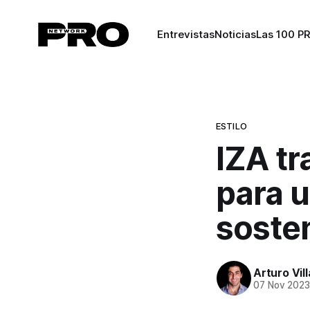
Entrevistas
Noticias
Las 100 P
ESTILO
IZA t
para u
soste
Arturo Vil
07 Nov 202