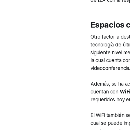
de IZA con la res
Espacios c
Otro factor a de
tecnología de últ
siguiente nivel 
la cual cuenta co
videoconferencia
Además, se ha act
cuentan con
WiF
requeridos hoy en
El WiFi también s
cual se puede imp