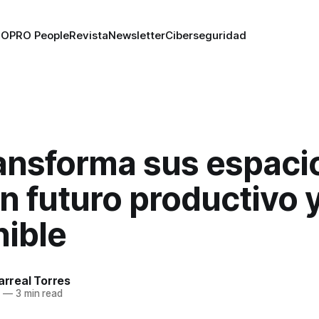
RO
PRO People
Revista
Newsletter
Ciberseguridad
ransforma sus espaci
n futuro productivo 
nible
larreal Torres
3
—
3 min read