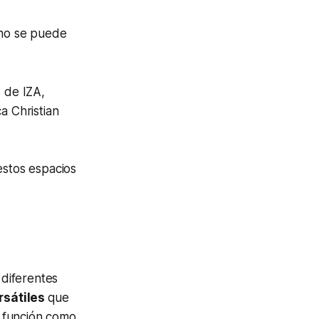
 no se puede
s de IZA,
 Christian
estos espacios
diferentes
rsátiles
que
 función como