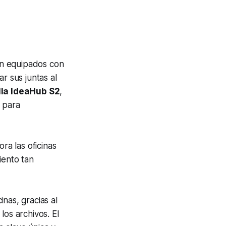
n equipados con
r sus juntas al
lla IdeaHub S2
,
 para
ra las oficinas
iento tan
inas, gracias al
los archivos. El