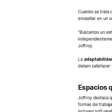
Cuando se trata d
encasillar en un so
"Buscamos un esti
independientemen
Joffroy.
La
adaptabilida
deben satisfacer 
Espacios q
Joffroy destaca 
formas de trabaja
incluyen soft-se