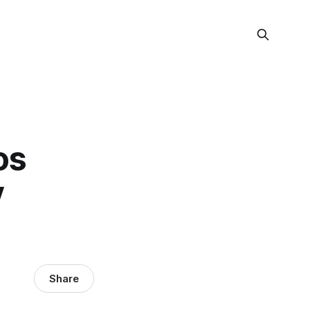
os
y
Share