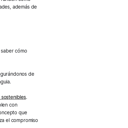
dades, además de
e saber cómo
asegurándonos de
guia.
 sostenibles
.
plen con
concepto que
rza el compromiso