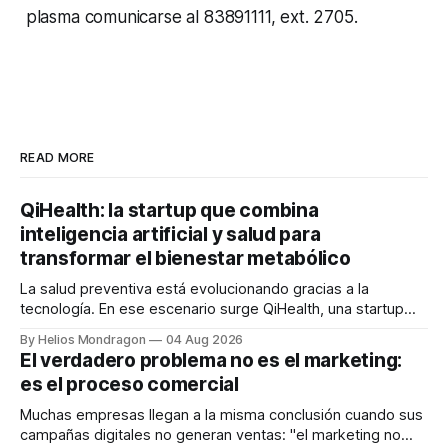
plasma comunicarse al 83891111, ext. 2705.
READ MORE
QiHealth: la startup que combina
inteligencia artificial y salud para
transformar el bienestar metabólico
La salud preventiva está evolucionando gracias a la
tecnología. En ese escenario surge QiHealth, una startup
que desarrolla un ecosistema digital capaz de integrar
By Helios Mondragon
04 Aug 2026
dispositivos inteligentes, inteligencia artificial y monitoreo
El verdadero problema no es el marketing:
en tiempo real para ayudar a las personas a tomar mejores
es el proceso comercial
decisiones sobre su salud metabólica. Su propuesta busca
responder
Muchas empresas llegan a la misma conclusión cuando sus
campañas digitales no generan ventas: "el marketing no