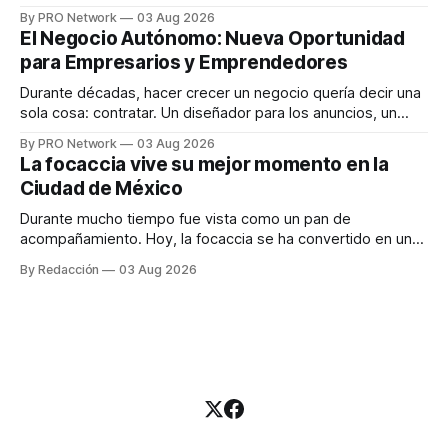
funciona". Sin embargo, para Marcelo Gutiérrez, CEO de
By PRO Network
03 Aug 2026
INTERIUS, el problema suele estar en otro lugar. Durante
El Negocio Autónomo: Nueva Oportunidad
una entrevista para el podcast SER PRO, el especialista en
para Empresarios y Emprendedores
marketing digital explicó que
Durante décadas, hacer crecer un negocio quería decir una
sola cosa: contratar. Un diseñador para los anuncios, un
especialista en marketing para las campañas, un copywriter
By PRO Network
03 Aug 2026
para los textos, alguien que supiera de publicidad digital
La focaccia vive su mejor momento en la
para encontrar prospectos, un vendedor para atender
Ciudad de México
llamadas y mensajes, y —con suerte— una persona
Durante mucho tiempo fue vista como un pan de
acompañamiento. Hoy, la focaccia se ha convertido en uno
de los platillos favoritos de quienes buscan cocina
By Redacción
03 Aug 2026
artesanal, ingredientes de calidad y experiencias que
invitan a compartir alrededor de la mesa. Durante mucho
tiempo, hablar de cocina italiana era siempre de