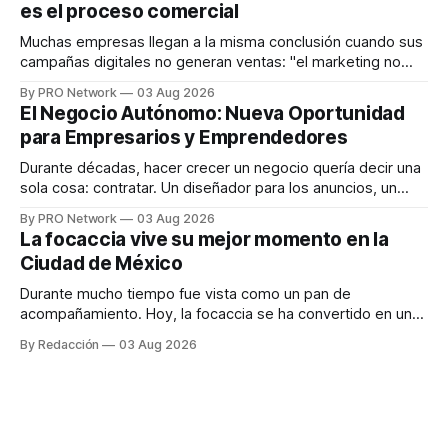
es el proceso comercial
decisiones sobre su salud metabólica. Su propuesta busca
responder
Muchas empresas llegan a la misma conclusión cuando sus
campañas digitales no generan ventas: "el marketing no
funciona". Sin embargo, para Marcelo Gutiérrez, CEO de
By PRO Network
03 Aug 2026
INTERIUS, el problema suele estar en otro lugar. Durante
El Negocio Autónomo: Nueva Oportunidad
una entrevista para el podcast SER PRO, el especialista en
para Empresarios y Emprendedores
marketing digital explicó que
Durante décadas, hacer crecer un negocio quería decir una
sola cosa: contratar. Un diseñador para los anuncios, un
especialista en marketing para las campañas, un copywriter
By PRO Network
03 Aug 2026
para los textos, alguien que supiera de publicidad digital
La focaccia vive su mejor momento en la
para encontrar prospectos, un vendedor para atender
Ciudad de México
llamadas y mensajes, y —con suerte— una persona
Durante mucho tiempo fue vista como un pan de
acompañamiento. Hoy, la focaccia se ha convertido en uno
de los platillos favoritos de quienes buscan cocina
By Redacción
03 Aug 2026
artesanal, ingredientes de calidad y experiencias que
invitan a compartir alrededor de la mesa. Durante mucho
tiempo, hablar de cocina italiana era siempre de