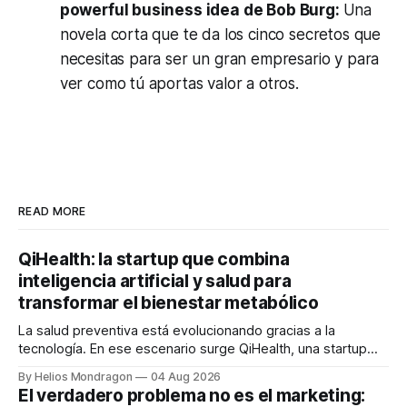
powerful business idea
de
Bob Burg:
Una
novela corta que te da los cinco secretos que
necesitas para ser un gran empresario y para
ver como tú aportas valor a otros.
READ MORE
QiHealth: la startup que combina
inteligencia artificial y salud para
transformar el bienestar metabólico
La salud preventiva está evolucionando gracias a la
tecnología. En ese escenario surge QiHealth, una startup
que desarrolla un ecosistema digital capaz de integrar
By Helios Mondragon
04 Aug 2026
dispositivos inteligentes, inteligencia artificial y monitoreo
El verdadero problema no es el marketing:
en tiempo real para ayudar a las personas a tomar mejores