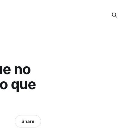
que no
to que
Share