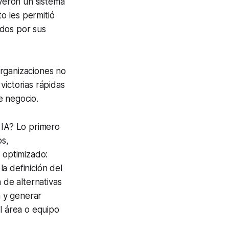
yeron un sistema
o les permitió
idos por sus
organizaciones no
 victorias rápidas
e negocio.
 IA? Lo primero
os,
 optimizado:
a definición del
de alternativas
a y generar
l área o equipo