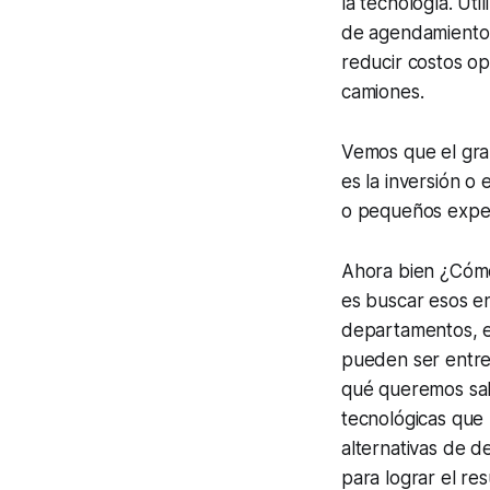
la tecnología. Uti
de agendamiento 
reducir costos o
camiones.
Vemos que el gra
es la inversión o 
o pequeños exper
Ahora bien ¿Cómo 
es buscar esos en
departamentos, et
pueden ser entreg
qué queremos sab
tecnológicas que 
alternativas de d
para lograr el re