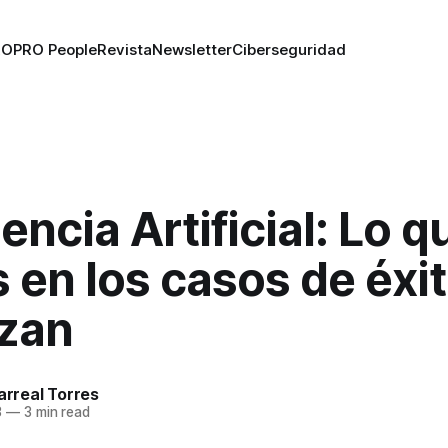
RO
PRO People
Revista
Newsletter
Ciberseguridad
gencia Artificial: Lo 
en los casos de éxi
izan
larreal Torres
3
—
3 min read