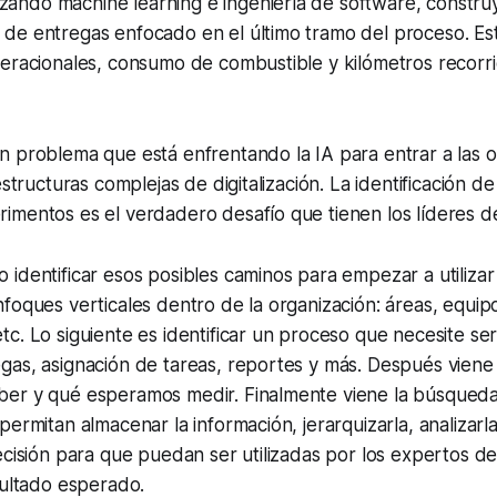
lizando
machine learning
e ingeniería de software, constru
de entregas enfocado en el último tramo del proceso. Est
peracionales, consumo de combustible y kilómetros recorr
n problema que está enfrentando la IA para entrar a las 
estructuras complejas de digitalización. La identificación de
imentos es el verdadero desafío que tienen los líderes d
identificar esos posibles caminos para empezar a utilizar
foques verticales dentro de la organización: áreas, equip
c. Lo siguiente es identificar un proceso que necesite ser
as, asignación de tareas, reportes y más. Después viene l
er y qué esperamos medir. Finalmente viene la búsqueda 
permitan almacenar la información, jerarquizarla, analizarl
ecisión para que puedan ser utilizadas por los expertos de
sultado esperado.