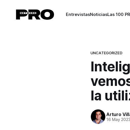
Entrevistas
Noticias
Las 100 P
UNCATEGORIZED
Inteli
vemos 
la util
Arturo Vil
16 May 202