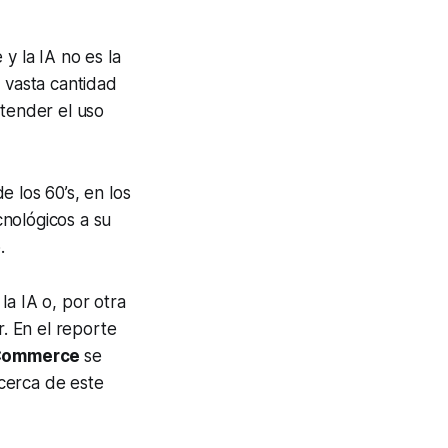
y la IA no es la
 vasta cantidad
ntender el uso
e los 60’s, en los
nológicos a su
.
la IA o, por otra
. En el reporte
Commerce
se
cerca de este