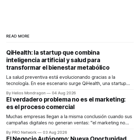
READ MORE
QiHealth: la startup que combina
inteligencia artificial y salud para
transformar el bienestar metabólico
La salud preventiva está evolucionando gracias a la
tecnología. En ese escenario surge QiHealth, una startup
que desarrolla un ecosistema digital capaz de integrar
By Helios Mondragon
04 Aug 2026
dispositivos inteligentes, inteligencia artificial y monitoreo
El verdadero problema no es el marketing:
en tiempo real para ayudar a las personas a tomar mejores
es el proceso comercial
decisiones sobre su salud metabólica. Su propuesta busca
responder
Muchas empresas llegan a la misma conclusión cuando sus
campañas digitales no generan ventas: "el marketing no
funciona". Sin embargo, para Marcelo Gutiérrez, CEO de
By PRO Network
03 Aug 2026
INTERIUS, el problema suele estar en otro lugar. Durante
El Negocio Autónomo: Nueva Oportunidad