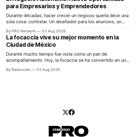
una entrevista para el podcast SER PRO, el especialista en
para Empresarios y Emprendedores
marketing digital explicó que
Durante décadas, hacer crecer un negocio quería decir una
sola cosa: contratar. Un diseñador para los anuncios, un
especialista en marketing para las campañas, un copywriter
By PRO Network
03 Aug 2026
para los textos, alguien que supiera de publicidad digital
La focaccia vive su mejor momento en la
para encontrar prospectos, un vendedor para atender
Ciudad de México
llamadas y mensajes, y —con suerte— una persona
Durante mucho tiempo fue vista como un pan de
acompañamiento. Hoy, la focaccia se ha convertido en uno
de los platillos favoritos de quienes buscan cocina
By Redacción
03 Aug 2026
artesanal, ingredientes de calidad y experiencias que
invitan a compartir alrededor de la mesa. Durante mucho
tiempo, hablar de cocina italiana era siempre de