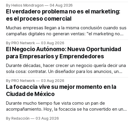
que desarrolla un ecosistema digital capaz de integrar
By Helios Mondragon
04 Aug 2026
dispositivos inteligentes, inteligencia artificial y monitoreo
El verdadero problema no es el marketing:
en tiempo real para ayudar a las personas a tomar mejores
es el proceso comercial
decisiones sobre su salud metabólica. Su propuesta busca
responder
Muchas empresas llegan a la misma conclusión cuando sus
campañas digitales no generan ventas: "el marketing no
funciona". Sin embargo, para Marcelo Gutiérrez, CEO de
By PRO Network
03 Aug 2026
INTERIUS, el problema suele estar en otro lugar. Durante
El Negocio Autónomo: Nueva Oportunidad
una entrevista para el podcast SER PRO, el especialista en
para Empresarios y Emprendedores
marketing digital explicó que
Durante décadas, hacer crecer un negocio quería decir una
sola cosa: contratar. Un diseñador para los anuncios, un
especialista en marketing para las campañas, un copywriter
By PRO Network
03 Aug 2026
para los textos, alguien que supiera de publicidad digital
La focaccia vive su mejor momento en la
para encontrar prospectos, un vendedor para atender
Ciudad de México
llamadas y mensajes, y —con suerte— una persona
Durante mucho tiempo fue vista como un pan de
acompañamiento. Hoy, la focaccia se ha convertido en uno
de los platillos favoritos de quienes buscan cocina
By Redacción
03 Aug 2026
artesanal, ingredientes de calidad y experiencias que
invitan a compartir alrededor de la mesa. Durante mucho
tiempo, hablar de cocina italiana era siempre de