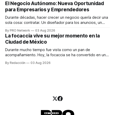
INTERIUS, el problema suele estar en otro lugar. Durante
El Negocio Autónomo: Nueva Oportunidad
una entrevista para el podcast SER PRO, el especialista en
para Empresarios y Emprendedores
marketing digital explicó que
Durante décadas, hacer crecer un negocio quería decir una
sola cosa: contratar. Un diseñador para los anuncios, un
especialista en marketing para las campañas, un copywriter
By PRO Network
03 Aug 2026
para los textos, alguien que supiera de publicidad digital
La focaccia vive su mejor momento en la
para encontrar prospectos, un vendedor para atender
Ciudad de México
llamadas y mensajes, y —con suerte— una persona
Durante mucho tiempo fue vista como un pan de
acompañamiento. Hoy, la focaccia se ha convertido en uno
de los platillos favoritos de quienes buscan cocina
By Redacción
03 Aug 2026
artesanal, ingredientes de calidad y experiencias que
invitan a compartir alrededor de la mesa. Durante mucho
tiempo, hablar de cocina italiana era siempre de