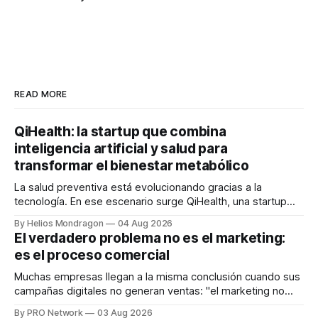
READ MORE
QiHealth: la startup que combina
inteligencia artificial y salud para
transformar el bienestar metabólico
La salud preventiva está evolucionando gracias a la
tecnología. En ese escenario surge QiHealth, una startup
que desarrolla un ecosistema digital capaz de integrar
By Helios Mondragon
04 Aug 2026
dispositivos inteligentes, inteligencia artificial y monitoreo
El verdadero problema no es el marketing:
en tiempo real para ayudar a las personas a tomar mejores
es el proceso comercial
decisiones sobre su salud metabólica. Su propuesta busca
responder
Muchas empresas llegan a la misma conclusión cuando sus
campañas digitales no generan ventas: "el marketing no
funciona". Sin embargo, para Marcelo Gutiérrez, CEO de
By PRO Network
03 Aug 2026