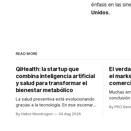
énfasis en las sin
Unidos.
READ MORE
QiHealth: la startup que
El verd
combina inteligencia artificial
el marke
y salud para transformar el
comerci
bienestar metabólico
Muchas emp
conclusió
La salud preventiva está evolucionando
digitales n
gracias a la tecnología. En ese escenario
By PRO Net
marketing 
surge QiHealth, una startup que
By Helios Mondragon
04 Aug 2026
para Marce
desarrolla un ecosistema digital capaz
INTERIUS, 
de integrar dispositivos inteligentes,
otro lugar. Durante una entrevista para el
inteligencia artificial y monitoreo en