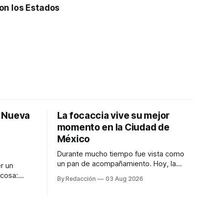
on los Estados
: Nueva
La focaccia vive su mejor
momento en la Ciudad de
México
Durante mucho tiempo fue vista como
un pan de acompañamiento. Hoy, la
r un
focaccia se ha convertido en uno de los
 cosa:
By Redacción
03 Aug 2026
platillos favoritos de quienes buscan
os
cocina artesanal, ingredientes de calidad
marketing
y experiencias que invitan a compartir
iter para
alrededor de la mesa. Durante mucho
a de