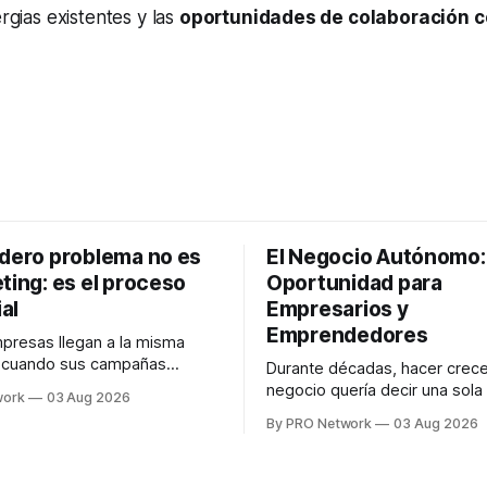
ergias existentes y las
oportunidades de colaboración c
adero problema no es
El Negocio Autónomo
ting: es el proceso
Oportunidad para
al
Empresarios y
Emprendedores
resas llegan a la misma
n cuando sus campañas
Durante décadas, hacer crece
o generan ventas: "el
negocio quería decir una sola
work
03 Aug 2026
no funciona". Sin embargo,
contratar. Un diseñador para l
By PRO Network
03 Aug 2026
lo Gutiérrez, CEO de
anuncios, un especialista en 
el problema suele estar en
para las campañas, un copywr
los textos, alguien que supier