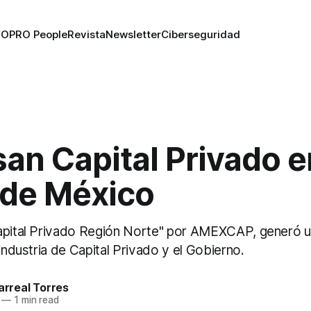
RO
PRO People
Revista
Newsletter
Ciberseguridad
an Capital Privado e
 de México
apital Privado Región Norte" por AMEXCAP, generó u
 industria de Capital Privado y el Gobierno.
larreal Torres
—
1 min read