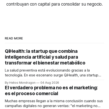
contribuyan con capital para consolidar su negocio.
READ MORE
QiHealth: la startup que combina
inteligencia artificial y salud para
transformar el bienestar metabólico
La salud preventiva está evolucionando gracias a la
tecnología. En ese escenario surge QiHealth, una startup
que desarrolla un ecosistema digital capaz de integrar
By Helios Mondragon
04 Aug 2026
dispositivos inteligentes, inteligencia artificial y monitoreo
El verdadero problema no es el marketing:
en tiempo real para ayudar a las personas a tomar mejores
es el proceso comercial
decisiones sobre su salud metabólica. Su propuesta busca
responder
Muchas empresas llegan a la misma conclusión cuando sus
campañas digitales no generan ventas: "el marketing no