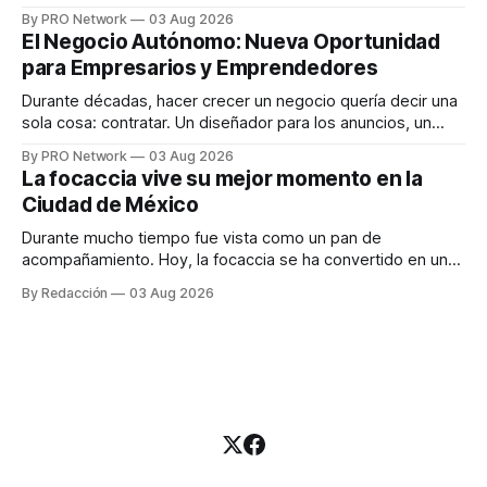
funciona". Sin embargo, para Marcelo Gutiérrez, CEO de
By PRO Network
03 Aug 2026
INTERIUS, el problema suele estar en otro lugar. Durante
El Negocio Autónomo: Nueva Oportunidad
una entrevista para el podcast SER PRO, el especialista en
para Empresarios y Emprendedores
marketing digital explicó que
Durante décadas, hacer crecer un negocio quería decir una
sola cosa: contratar. Un diseñador para los anuncios, un
especialista en marketing para las campañas, un copywriter
By PRO Network
03 Aug 2026
para los textos, alguien que supiera de publicidad digital
La focaccia vive su mejor momento en la
para encontrar prospectos, un vendedor para atender
Ciudad de México
llamadas y mensajes, y —con suerte— una persona
Durante mucho tiempo fue vista como un pan de
acompañamiento. Hoy, la focaccia se ha convertido en uno
de los platillos favoritos de quienes buscan cocina
By Redacción
03 Aug 2026
artesanal, ingredientes de calidad y experiencias que
invitan a compartir alrededor de la mesa. Durante mucho
tiempo, hablar de cocina italiana era siempre de