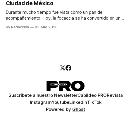
Ciudad de México
llamadas y mensajes, y —con suerte— una persona
Durante mucho tiempo fue vista como un pan de
acompañamiento. Hoy, la focaccia se ha convertido en uno
de los platillos favoritos de quienes buscan cocina
By Redacción
03 Aug 2026
artesanal, ingredientes de calidad y experiencias que
invitan a compartir alrededor de la mesa. Durante mucho
tiempo, hablar de cocina italiana era siempre de
Suscríbete a nuestro Newsletter
Cabildeo PRO
Revista
Instagram
Youtube
Linkedin
TikTok
Powered by
Ghost