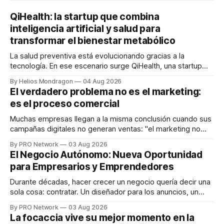
QiHealth: la startup que combina
inteligencia artificial y salud para
transformar el bienestar metabólico
La salud preventiva está evolucionando gracias a la
tecnología. En ese escenario surge QiHealth, una startup
que desarrolla un ecosistema digital capaz de integrar
By Helios Mondragon
04 Aug 2026
dispositivos inteligentes, inteligencia artificial y monitoreo
El verdadero problema no es el marketing:
en tiempo real para ayudar a las personas a tomar mejores
es el proceso comercial
decisiones sobre su salud metabólica. Su propuesta busca
responder
Muchas empresas llegan a la misma conclusión cuando sus
campañas digitales no generan ventas: "el marketing no
funciona". Sin embargo, para Marcelo Gutiérrez, CEO de
By PRO Network
03 Aug 2026
INTERIUS, el problema suele estar en otro lugar. Durante
El Negocio Autónomo: Nueva Oportunidad
una entrevista para el podcast SER PRO, el especialista en
para Empresarios y Emprendedores
marketing digital explicó que
Durante décadas, hacer crecer un negocio quería decir una
sola cosa: contratar. Un diseñador para los anuncios, un
especialista en marketing para las campañas, un copywriter
By PRO Network
03 Aug 2026
para los textos, alguien que supiera de publicidad digital
La focaccia vive su mejor momento en la
para encontrar prospectos, un vendedor para atender