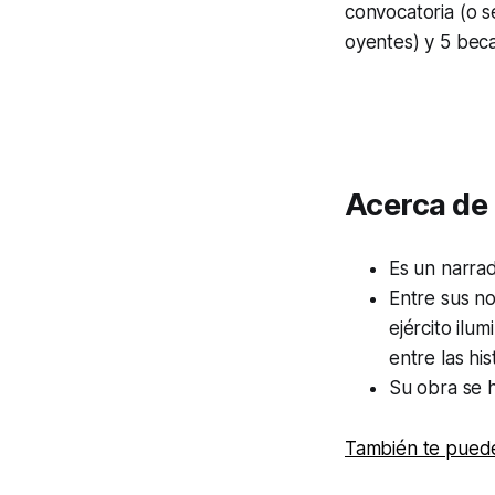
convocatoria (o s
oyentes) y 5 bec
Acerca de
Es un narra
Entre sus n
ejército
ilum
entre las his
Su obra se h
También te puede 