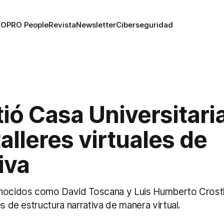
RO
PRO People
Revista
Newsletter
Ciberseguridad
ió Casa Universitaria
talleres virtuales de
iva
onocidos como David Toscana y Luis Humberto Crost
es de estructura narrativa de manera virtual.