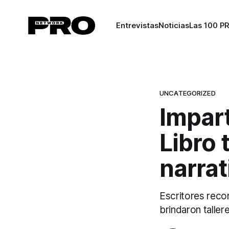
Entrevistas
Noticias
Las 100 P
UNCATEGORIZED
Impart
Libro 
narrat
Escritores rec
brindaron taller