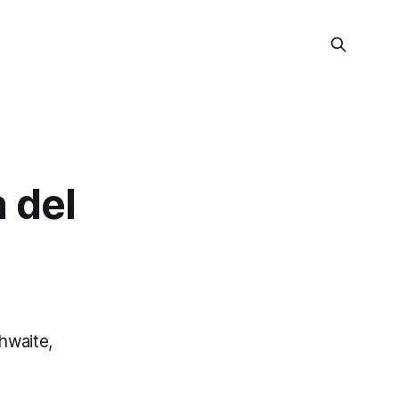
 del
hwaite,