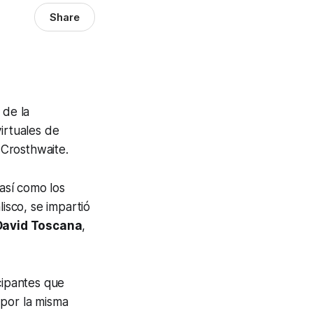
Share
o
de la
virtuales de
 Crosthwaite.
 así como los
lisco, se impartió
David Toscana
,
cipantes que
 por la misma