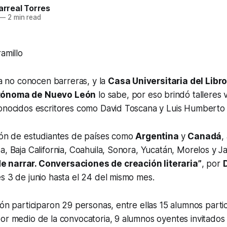
larreal Torres
—
2 min read
amillo
ura no conocen barreras, y la
Casa Universitaria del Libr
tónoma de Nuevo León
lo sabe, por eso brindó talleres 
conocidos escritores como David Toscana y Luis Humberto
ción de estudiantes de países como
Argentina
y
Canadá
,
a, Baja California, Coahuila, Sonora, Yucatán, Morelos y Ja
de narrar. Conversaciones de creación literaria”
, por
s 3 de junio hasta el 24 del mismo mes.
ión participaron 29 personas, entre ellas 15 alumnos parti
or medio de la convocatoria, 9 alumnos oyentes invitados