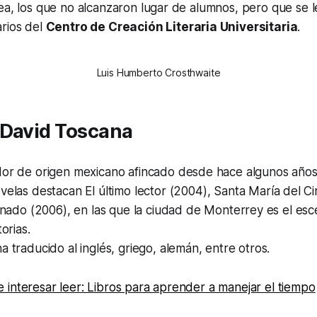
ea, los que no alcanzaron lugar de alumnos, pero que se le
arios del
Centro de Creación Literaria Universitaria
.
Luis Humberto Crosthwaite
 David Toscana
dor de origen mexicano afincado desde hace algunos años
ovelas destacan
El
último
lector
(2004),
Santa María del Ci
inado
(2006), en las que la ciudad de Monterrey es el es
torias.
a traducido al inglés, griego, alemán, entre otros.
interesar leer: Libros para aprender a manejar el tiempo