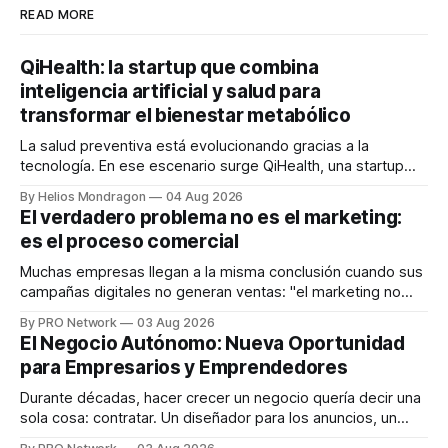
READ MORE
QiHealth: la startup que combina
inteligencia artificial y salud para
transformar el bienestar metabólico
La salud preventiva está evolucionando gracias a la
tecnología. En ese escenario surge QiHealth, una startup
que desarrolla un ecosistema digital capaz de integrar
By Helios Mondragon
04 Aug 2026
dispositivos inteligentes, inteligencia artificial y monitoreo
El verdadero problema no es el marketing:
en tiempo real para ayudar a las personas a tomar mejores
es el proceso comercial
decisiones sobre su salud metabólica. Su propuesta busca
responder
Muchas empresas llegan a la misma conclusión cuando sus
campañas digitales no generan ventas: "el marketing no
funciona". Sin embargo, para Marcelo Gutiérrez, CEO de
By PRO Network
03 Aug 2026
INTERIUS, el problema suele estar en otro lugar. Durante
El Negocio Autónomo: Nueva Oportunidad
una entrevista para el podcast SER PRO, el especialista en
para Empresarios y Emprendedores
marketing digital explicó que
Durante décadas, hacer crecer un negocio quería decir una
sola cosa: contratar. Un diseñador para los anuncios, un
especialista en marketing para las campañas, un copywriter