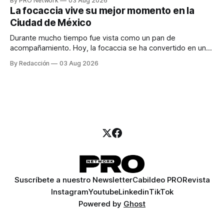
By PRO Network
03 Aug 2026
para los textos, alguien que supiera de publicidad digital
La focaccia vive su mejor momento en la
para encontrar prospectos, un vendedor para atender
Ciudad de México
llamadas y mensajes, y —con suerte— una persona
Durante mucho tiempo fue vista como un pan de
acompañamiento. Hoy, la focaccia se ha convertido en uno
de los platillos favoritos de quienes buscan cocina
By Redacción
03 Aug 2026
artesanal, ingredientes de calidad y experiencias que
invitan a compartir alrededor de la mesa. Durante mucho
tiempo, hablar de cocina italiana era siempre de
Suscríbete a nuestro Newsletter
Cabildeo PRO
Revista
Instagram
Youtube
Linkedin
TikTok
Powered by
Ghost