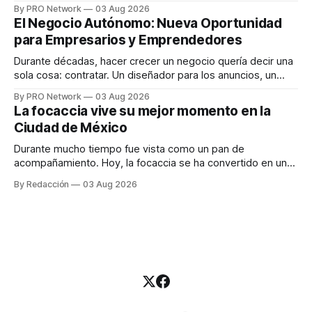
funciona". Sin embargo, para Marcelo Gutiérrez, CEO de
By PRO Network
03 Aug 2026
INTERIUS, el problema suele estar en otro lugar. Durante
El Negocio Autónomo: Nueva Oportunidad
una entrevista para el podcast SER PRO, el especialista en
para Empresarios y Emprendedores
marketing digital explicó que
Durante décadas, hacer crecer un negocio quería decir una
sola cosa: contratar. Un diseñador para los anuncios, un
especialista en marketing para las campañas, un copywriter
By PRO Network
03 Aug 2026
para los textos, alguien que supiera de publicidad digital
La focaccia vive su mejor momento en la
para encontrar prospectos, un vendedor para atender
Ciudad de México
llamadas y mensajes, y —con suerte— una persona
Durante mucho tiempo fue vista como un pan de
acompañamiento. Hoy, la focaccia se ha convertido en uno
de los platillos favoritos de quienes buscan cocina
By Redacción
03 Aug 2026
artesanal, ingredientes de calidad y experiencias que
invitan a compartir alrededor de la mesa. Durante mucho
tiempo, hablar de cocina italiana era siempre de