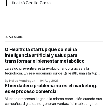
finalizó Cedillo Garza.
READ MORE
QiHealth: la startup que combina
inteligencia artificial y salud para
transformar el bienestar metabólico
La salud preventiva está evolucionando gracias a la
tecnología. En ese escenario surge QiHealth, una startup
que desarrolla un ecosistema digital capaz de integrar
By Helios Mondragon
04 Aug 2026
dispositivos inteligentes, inteligencia artificial y monitoreo
El verdadero problema no es el marketing:
en tiempo real para ayudar a las personas a tomar mejores
es el proceso comercial
decisiones sobre su salud metabólica. Su propuesta busca
responder
Muchas empresas llegan a la misma conclusión cuando sus
campañas digitales no generan ventas: "el marketing no