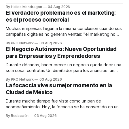
que desarrolla un ecosistema digital capaz de integrar
By Helios Mondragon
04 Aug 2026
dispositivos inteligentes, inteligencia artificial y monitoreo
El verdadero problema no es el marketing:
en tiempo real para ayudar a las personas a tomar mejores
es el proceso comercial
decisiones sobre su salud metabólica. Su propuesta busca
responder
Muchas empresas llegan a la misma conclusión cuando sus
campañas digitales no generan ventas: "el marketing no
funciona". Sin embargo, para Marcelo Gutiérrez, CEO de
By PRO Network
03 Aug 2026
INTERIUS, el problema suele estar en otro lugar. Durante
El Negocio Autónomo: Nueva Oportunidad
una entrevista para el podcast SER PRO, el especialista en
para Empresarios y Emprendedores
marketing digital explicó que
Durante décadas, hacer crecer un negocio quería decir una
sola cosa: contratar. Un diseñador para los anuncios, un
especialista en marketing para las campañas, un copywriter
By PRO Network
03 Aug 2026
para los textos, alguien que supiera de publicidad digital
La focaccia vive su mejor momento en la
para encontrar prospectos, un vendedor para atender
Ciudad de México
llamadas y mensajes, y —con suerte— una persona
Durante mucho tiempo fue vista como un pan de
acompañamiento. Hoy, la focaccia se ha convertido en uno
de los platillos favoritos de quienes buscan cocina
By Redacción
03 Aug 2026
artesanal, ingredientes de calidad y experiencias que
invitan a compartir alrededor de la mesa. Durante mucho