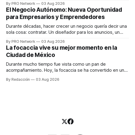
funciona". Sin embargo, para Marcelo Gutiérrez, CEO de
By PRO Network
03 Aug 2026
INTERIUS, el problema suele estar en otro lugar. Durante
El Negocio Autónomo: Nueva Oportunidad
una entrevista para el podcast SER PRO, el especialista en
para Empresarios y Emprendedores
marketing digital explicó que
Durante décadas, hacer crecer un negocio quería decir una
sola cosa: contratar. Un diseñador para los anuncios, un
especialista en marketing para las campañas, un copywriter
By PRO Network
03 Aug 2026
para los textos, alguien que supiera de publicidad digital
La focaccia vive su mejor momento en la
para encontrar prospectos, un vendedor para atender
Ciudad de México
llamadas y mensajes, y —con suerte— una persona
Durante mucho tiempo fue vista como un pan de
acompañamiento. Hoy, la focaccia se ha convertido en uno
de los platillos favoritos de quienes buscan cocina
By Redacción
03 Aug 2026
artesanal, ingredientes de calidad y experiencias que
invitan a compartir alrededor de la mesa. Durante mucho
tiempo, hablar de cocina italiana era siempre de