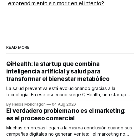
emprendimiento sin morir en el intento?
READ MORE
QiHealth: la startup que combina
inteligencia artificial y salud para
transformar el bienestar metabólico
La salud preventiva está evolucionando gracias a la
tecnología. En ese escenario surge QiHealth, una startup
que desarrolla un ecosistema digital capaz de integrar
By Helios Mondragon
04 Aug 2026
dispositivos inteligentes, inteligencia artificial y monitoreo
El verdadero problema no es el marketing:
en tiempo real para ayudar a las personas a tomar mejores
es el proceso comercial
decisiones sobre su salud metabólica. Su propuesta busca
responder
Muchas empresas llegan a la misma conclusión cuando sus
campañas digitales no generan ventas: "el marketing no