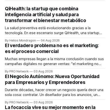
QiHealth: la startup que combina
inteligencia artificial y salud para
transformar el bienestar metabólico
La salud preventiva está evolucionando gracias a la
tecnología. En ese escenario surge QiHealth, una startup
que desarrolla un ecosistema digital capaz de integrar
By Helios Mondragon
04 Aug 2026
dispositivos inteligentes, inteligencia artificial y monitoreo
El verdadero problema no es el marketing:
en tiempo real para ayudar a las personas a tomar mejores
es el proceso comercial
decisiones sobre su salud metabólica. Su propuesta busca
responder
Muchas empresas llegan a la misma conclusión cuando sus
campañas digitales no generan ventas: "el marketing no
funciona". Sin embargo, para Marcelo Gutiérrez, CEO de
By PRO Network
03 Aug 2026
INTERIUS, el problema suele estar en otro lugar. Durante
El Negocio Autónomo: Nueva Oportunidad
una entrevista para el podcast SER PRO, el especialista en
para Empresarios y Emprendedores
marketing digital explicó que
Durante décadas, hacer crecer un negocio quería decir una
sola cosa: contratar. Un diseñador para los anuncios, un
especialista en marketing para las campañas, un copywriter
By PRO Network
03 Aug 2026
para los textos, alguien que supiera de publicidad digital
La focaccia vive su mejor momento en la
para encontrar prospectos, un vendedor para atender