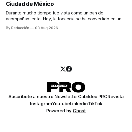
Ciudad de México
llamadas y mensajes, y —con suerte— una persona
Durante mucho tiempo fue vista como un pan de
acompañamiento. Hoy, la focaccia se ha convertido en uno
de los platillos favoritos de quienes buscan cocina
By Redacción
03 Aug 2026
artesanal, ingredientes de calidad y experiencias que
invitan a compartir alrededor de la mesa. Durante mucho
tiempo, hablar de cocina italiana era siempre de
Suscríbete a nuestro Newsletter
Cabildeo PRO
Revista
Instagram
Youtube
Linkedin
TikTok
Powered by
Ghost