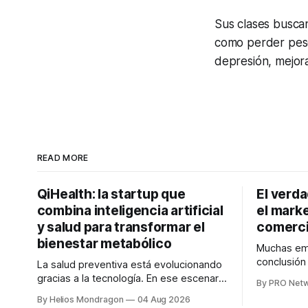
Sus clases buscan
como perder peso,
depresión, mejora
READ MORE
QiHealth: la startup que
El verd
combina inteligencia artificial
el marke
y salud para transformar el
comerci
bienestar metabólico
Muchas emp
conclusió
La salud preventiva está evolucionando
digitales n
gracias a la tecnología. En ese escenario
By PRO Net
marketing 
surge QiHealth, una startup que
By Helios Mondragon
04 Aug 2026
para Marce
desarrolla un ecosistema digital capaz