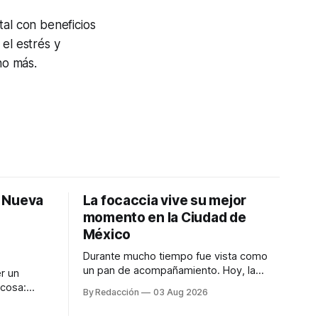
tal con beneficios
el estrés y
ho más.
: Nueva
La focaccia vive su mejor
momento en la Ciudad de
México
Durante mucho tiempo fue vista como
un pan de acompañamiento. Hoy, la
r un
focaccia se ha convertido en uno de los
 cosa:
By Redacción
03 Aug 2026
platillos favoritos de quienes buscan
os
cocina artesanal, ingredientes de calidad
marketing