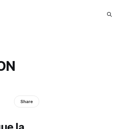
ON
Share
ue la