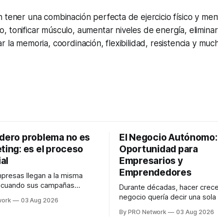
 tener una combinación perfecta de ejercicio físico y men
 tonificar músculo, aumentar niveles de energía, eliminar 
r la memoria, coordinación, flexibilidad, resistencia y muc
adero problema no es
El Negocio Autónomo
ting: es el proceso
Oportunidad para
al
Empresarios y
Emprendedores
resas llegan a la misma
n cuando sus campañas
Durante décadas, hacer crece
o generan ventas: "el
negocio quería decir una sola
work
03 Aug 2026
no funciona". Sin embargo,
contratar. Un diseñador para l
By PRO Network
03 Aug 2026
lo Gutiérrez, CEO de
anuncios, un especialista en 