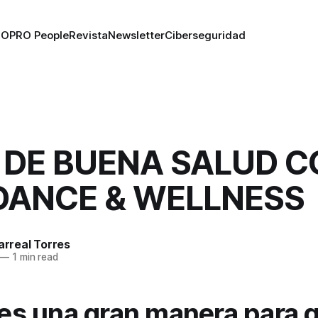
RO
PRO People
Revista
Newsletter
Ciberseguridad
 DE BUENA SALUD C
DANCE & WELLNESS
larreal Torres
—
1 min read
e es una gran manera para q