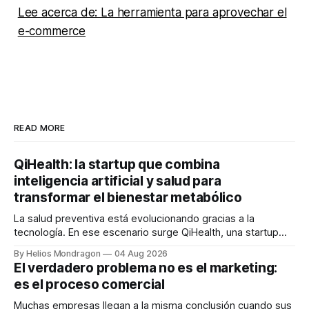
Lee acerca de: La herramienta para aprovechar el
e-commerce
READ MORE
QiHealth: la startup que combina
inteligencia artificial y salud para
transformar el bienestar metabólico
La salud preventiva está evolucionando gracias a la
tecnología. En ese escenario surge QiHealth, una startup
que desarrolla un ecosistema digital capaz de integrar
By Helios Mondragon
04 Aug 2026
dispositivos inteligentes, inteligencia artificial y monitoreo
El verdadero problema no es el marketing:
en tiempo real para ayudar a las personas a tomar mejores
es el proceso comercial
decisiones sobre su salud metabólica. Su propuesta busca
responder
Muchas empresas llegan a la misma conclusión cuando sus