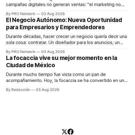
campañas digitales no generan ventas: "el marketing no
funciona". Sin embargo, para Marcelo Gutiérrez, CEO de
By PRO Network
03 Aug 2026
INTERIUS, el problema suele estar en otro lugar. Durante
El Negocio Autónomo: Nueva Oportunidad
una entrevista para el podcast SER PRO, el especialista en
para Empresarios y Emprendedores
marketing digital explicó que
Durante décadas, hacer crecer un negocio quería decir una
sola cosa: contratar. Un diseñador para los anuncios, un
especialista en marketing para las campañas, un copywriter
By PRO Network
03 Aug 2026
para los textos, alguien que supiera de publicidad digital
La focaccia vive su mejor momento en la
para encontrar prospectos, un vendedor para atender
Ciudad de México
llamadas y mensajes, y —con suerte— una persona
Durante mucho tiempo fue vista como un pan de
acompañamiento. Hoy, la focaccia se ha convertido en uno
de los platillos favoritos de quienes buscan cocina
By Redacción
03 Aug 2026
artesanal, ingredientes de calidad y experiencias que
invitan a compartir alrededor de la mesa. Durante mucho
tiempo, hablar de cocina italiana era siempre de