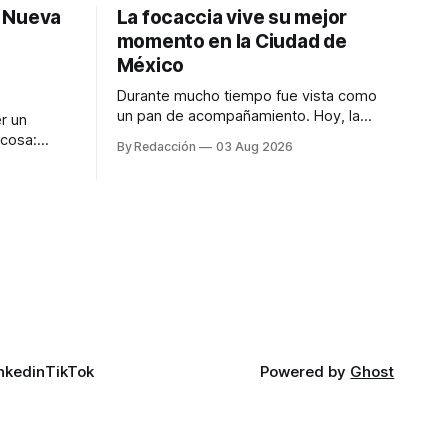
: Nueva
La focaccia vive su mejor
momento en la Ciudad de
México
Durante mucho tiempo fue vista como
un pan de acompañamiento. Hoy, la
r un
focaccia se ha convertido en uno de los
 cosa:
By Redacción
03 Aug 2026
platillos favoritos de quienes buscan
os
cocina artesanal, ingredientes de calidad
marketing
y experiencias que invitan a compartir
iter para
alrededor de la mesa. Durante mucho
a de
tiempo, hablar de cocina italiana era
ar
siempre de
a atender
n suerte—
nkedin
TikTok
Powered by
Ghost