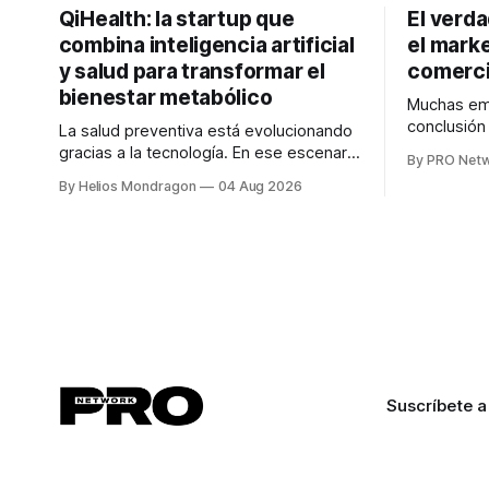
QiHealth: la startup que
El verd
combina inteligencia artificial
el marke
y salud para transformar el
comerci
bienestar metabólico
Muchas emp
conclusió
La salud preventiva está evolucionando
digitales n
gracias a la tecnología. En ese escenario
By PRO Net
marketing 
surge QiHealth, una startup que
By Helios Mondragon
04 Aug 2026
para Marce
desarrolla un ecosistema digital capaz
INTERIUS, 
de integrar dispositivos inteligentes,
otro lugar. Durante una entrevista para el
inteligencia artificial y monitoreo en
podcast SE
tiempo real para ayudar a las personas a
marketing d
tomar mejores decisiones sobre su
salud metabólica. Su propuesta busca
responder
Suscríbete a