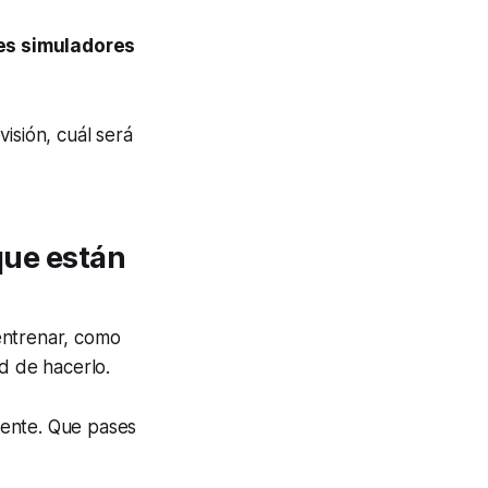
res simuladores
isión, cuál será
 que están
entrenar, como
d de hacerlo.
iente. Que pases