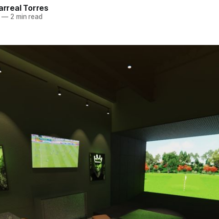
larreal Torres
—
2 min read