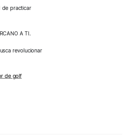
 de practicar
CERCANO A TI.
busca revolucionar
r de golf