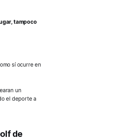
 jugar, tampoco
como sí ocurre en
rearan un
do el deporte a
olf de