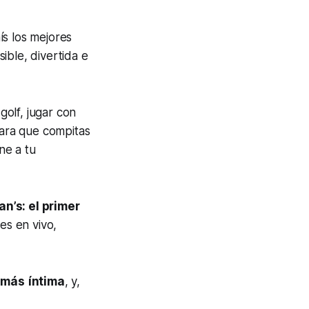
ís los mejores
ible, divertida e
olf, jugar con
para que compitas
ne a tu
an’s: el primer
es en vivo,
o
más
íntima
, y,