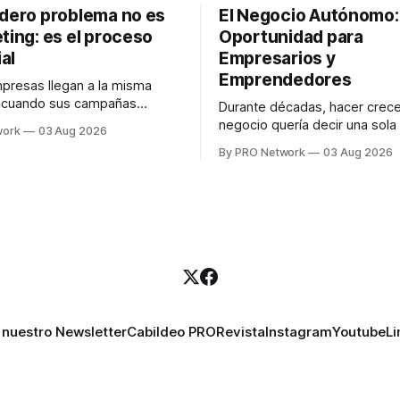
adero problema no es
El Negocio Autónomo
ting: es el proceso
Oportunidad para
al
Empresarios y
Emprendedores
resas llegan a la misma
n cuando sus campañas
Durante décadas, hacer crece
o generan ventas: "el
negocio quería decir una sola
work
03 Aug 2026
no funciona". Sin embargo,
contratar. Un diseñador para l
By PRO Network
03 Aug 2026
lo Gutiérrez, CEO de
anuncios, un especialista en 
el problema suele estar en
para las campañas, un copywr
los textos, alguien que supier
R PRO, el especialista en
publicidad digital para encontr
igital explicó que
prospectos, un vendedor par
llamadas y mensajes, y —co
una persona
 nuestro Newsletter
Cabildeo PRO
Revista
Instagram
Youtube
Li