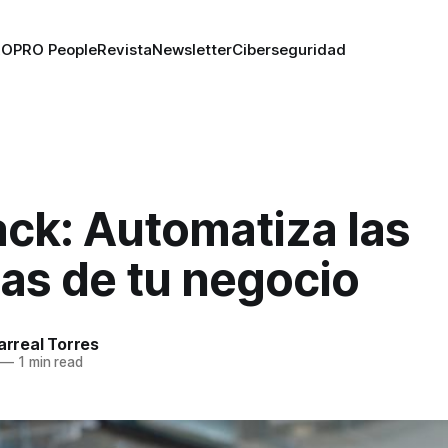
RO
PRO People
Revista
Newsletter
Ciberseguridad
ack: Automatiza las
as de tu negocio
larreal Torres
—
1 min read