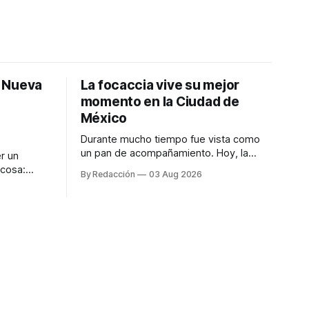
: Nueva
La focaccia vive su mejor
momento en la Ciudad de
México
Durante mucho tiempo fue vista como
un pan de acompañamiento. Hoy, la
r un
focaccia se ha convertido en uno de los
 cosa:
By Redacción
03 Aug 2026
platillos favoritos de quienes buscan
os
cocina artesanal, ingredientes de calidad
marketing
y experiencias que invitan a compartir
iter para
alrededor de la mesa. Durante mucho
a de
tiempo, hablar de cocina italiana era
ar
siempre de
a atender
n suerte—