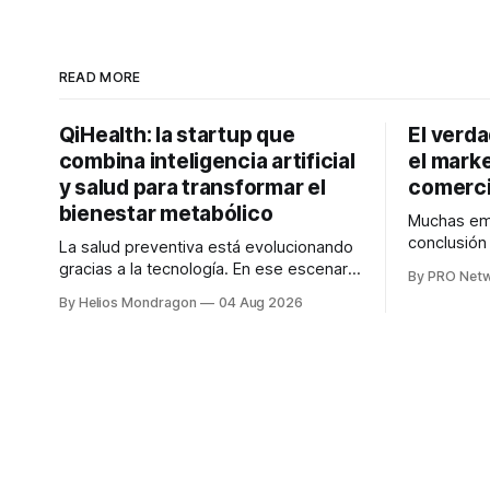
READ MORE
QiHealth: la startup que
El verd
combina inteligencia artificial
el marke
y salud para transformar el
comerci
bienestar metabólico
Muchas emp
conclusió
La salud preventiva está evolucionando
digitales n
gracias a la tecnología. En ese escenario
By PRO Net
marketing 
surge QiHealth, una startup que
By Helios Mondragon
04 Aug 2026
para Marce
desarrolla un ecosistema digital capaz
INTERIUS, 
de integrar dispositivos inteligentes,
otro lugar. Durante una entrevista para el
inteligencia artificial y monitoreo en
podcast SE
tiempo real para ayudar a las personas a
marketing d
tomar mejores decisiones sobre su
salud metabólica. Su propuesta busca
responder