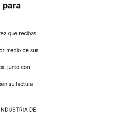
n para
vez que recibas
por medio de sus
os, junto con
een su factura
INDUSTRIA DE