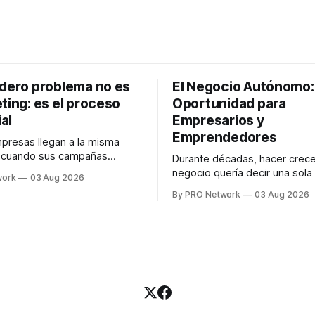
adero problema no es
El Negocio Autónomo
ting: es el proceso
Oportunidad para
al
Empresarios y
Emprendedores
resas llegan a la misma
n cuando sus campañas
Durante décadas, hacer crece
o generan ventas: "el
negocio quería decir una sola
work
03 Aug 2026
no funciona". Sin embargo,
contratar. Un diseñador para l
By PRO Network
03 Aug 2026
lo Gutiérrez, CEO de
anuncios, un especialista en 
el problema suele estar en
para las campañas, un copywr
los textos, alguien que supier
R PRO, el especialista en
publicidad digital para encontr
igital explicó que
prospectos, un vendedor par
llamadas y mensajes, y —co
una persona