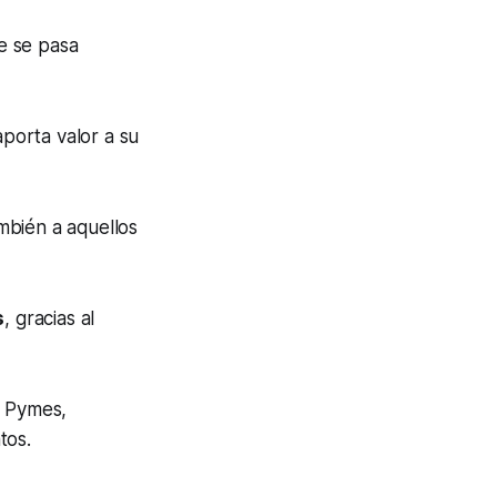
e se pasa
aporta valor a su
mbién a aquellos
s
, gracias al
Pymes
,
tos.