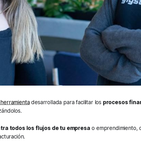
 herramienta
desarrollada para facilitar los
procesos fina
zándolos.
tra todos los flujos de tu empresa
o emprendimiento, 
acturación.